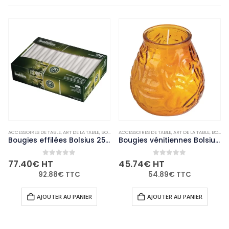
ACCESSOIRES DE TABLE
,
NON-PALETTISABLE
,
ART DE LA TABLE
,
BOUGIES ET PHOTOPHORES
ACCESSOIRES DE TABLE
,
NON-PALETTISABLE
,
ART DE LA TABLE
,
BOUGIES ET PHOTOPHORES
Bougies effilées Bolsius 254mm blanches (Lot de 100)
Bougies vénitiennes Bolsius Low Boy ambre (Lot de 12)
0
out of 5
0
out of 5
77.40
€
HT
45.74
€
HT
92.88
€
TTC
54.89
€
TTC
AJOUTER AU PANIER
AJOUTER AU PANIER