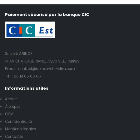
Paiement sécurisé par la banque CIC
Société ABINOX
14 AV CHATEAUBRIAND, 77270 VILLEPARISIS
Email : contact@abinox-chr-clim.com
Tél. :
06 14 05 66 06
Informations utiles
Accueil
À propos
CGV
Confidentialité
Mentions légales
Contacter