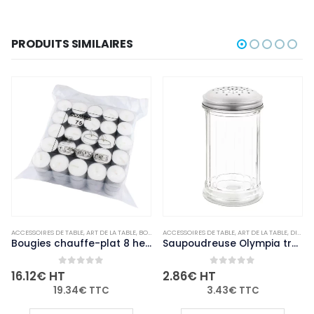
PRODUITS SIMILAIRES
ACCESSOIRES DE TABLE
,
NON-PALETTISABLE
,
ART DE LA TABLE
,
BOUGIES ET PHOTOPHORES
ACCESSOIRES DE TABLE
,
NON-PALETTISABLE
,
ART DE LA TABLE
,
DIVERS
Bougies chauffe-plat 8 heures Olympia (Lot de 75)
Saupoudreuse Olympia trous de 4mm
0
out of 5
0
out of 5
16.12
€
HT
2.86
€
HT
19.34
€
TTC
3.43
€
TTC