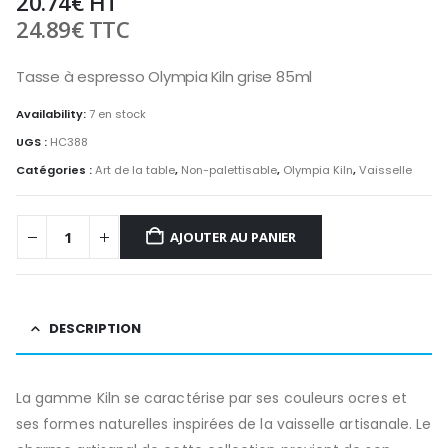
20.74
€
HT
24.89
€
TTC
Tasse à espresso Olympia Kiln grise 85ml
Availability:
7 en stock
UGS :
HC388
Catégories :
Art de la table
,
Non-palettisable
,
Olympia Kiln
,
Vaisselle
AJOUTER AU PANIER
DESCRIPTION
La gamme Kiln se caractérise par ses couleurs ocres et
ses formes naturelles inspirées de la vaisselle artisanale. Le