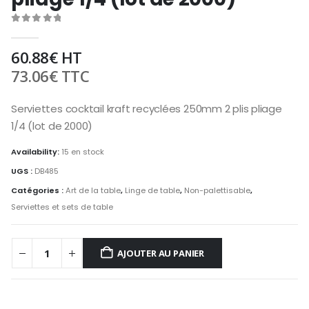
0
out of 5
60.88
€
HT
73.06
€
TTC
Serviettes cocktail kraft recyclées 250mm 2 plis pliage
1/4 (lot de 2000)
Availability:
15 en stock
UGS :
DB485
Catégories :
Art de la table
,
Linge de table
,
Non-palettisable
,
Serviettes et sets de table
AJOUTER AU PANIER