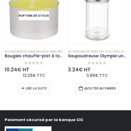
TOCK
ETTISABLE
E LA TABLE
,
BOUGIES ET PHOTOPHORES
ACCESSOIRES DE TABLE
,
NON-PALETTISABLE
,
ART DE LA TABLE
,
DIVERS
,
ACCESSOIRES DE TABLE
NON-PALETTISABLE
,
ART DE L
Bougies chauffe-plat à la citronnelle Eazyzap (lot de 50)
Saupoudreuse Olympia un trou central 8mm
 5
0
out of 5
0
out of 
3.24
€
HT
52.04
€
HT
C
3.89
€
TTC
62.45
€
TTC
ITE
AJOUTER AU PANIER
AJOUTER AU PAN
Paiement sécurisé par la banque CIC