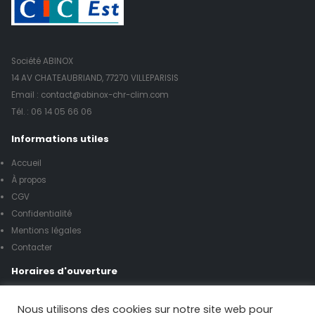
Société ABINOX
14 AV CHATEAUBRIAND, 77270 VILLEPARISIS
Email : contact@abinox-chr-clim.com
Tél. :
06 14 05 66 06
Informations utiles
Accueil
À propos
CGV
Confidentialité
Mentions légales
Contacter
Horaires d'ouverture
Lundi à vendredi de 8h00 à 17h00
Nous utilisons des cookies sur notre site web pour