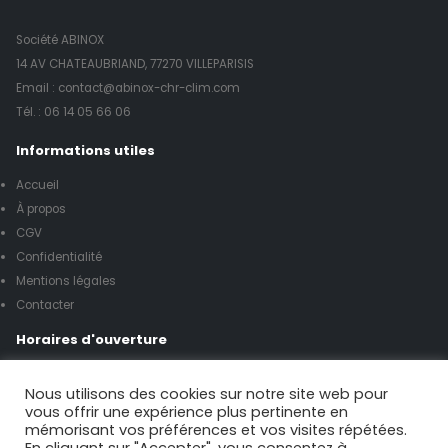
Société ABINOX
14 AV CHATEAUBRIAND, 77270 VILLEPARISIS
Email : contact@abinox-chr-clim.com
Tél. :
06 14 05 66 06
Informations utiles
Accueil
À propos
CGV
Confidentialité
Mentions légales
Contacter
Horaires d'ouverture
Lundi à vendredi de 8h00 à 17h00
Nous utilisons des cookies sur notre site web pour
vous offrir une expérience plus pertinente en
mémorisant vos préférences et vos visites répétées.
Samedi de 9h00 à 12h00