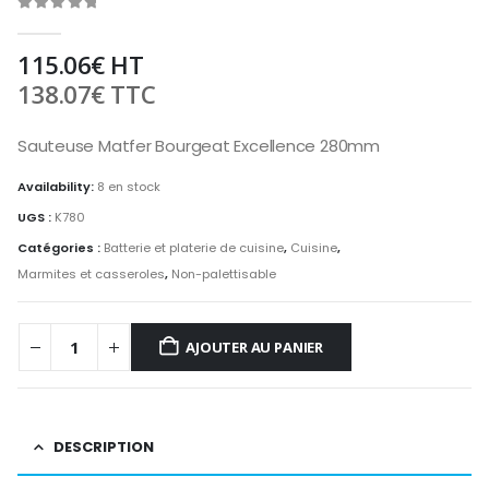
0
out of 5
115.06
€
HT
138.07
€
TTC
Sauteuse Matfer Bourgeat Excellence 280mm
Availability:
8 en stock
UGS :
K780
Catégories :
Batterie et platerie de cuisine
,
Cuisine
,
Marmites et casseroles
,
Non-palettisable
AJOUTER AU PANIER
DESCRIPTION