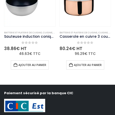
RUPTURE DE
E CUISINE
N-PALETTISABLE
,
CUISINE
,
MARMITES ET CASSEROLES
BATTERIE ET PLATERIE DE CUISINE
,
NON-PALETTISABLE
,
CUISINE
,
MARMITES ET CASSEROLES
BATTERIE ET PLATERIE DE CU
,
NON-P
Sauteuse induction conique antiadhésive Vogue 200mm
Casserole en cuivre 3 couches induction Vogue 180mm
 of 5
0
out of 5
0
out o
80.24
€
HT
37.60
€
HT
€
TTC
96.29
€
TTC
45.12
€
T
AU PANIER
AJOUTER AU PANIER
LIRE LA S
Paiement sécurisé par la banque CIC