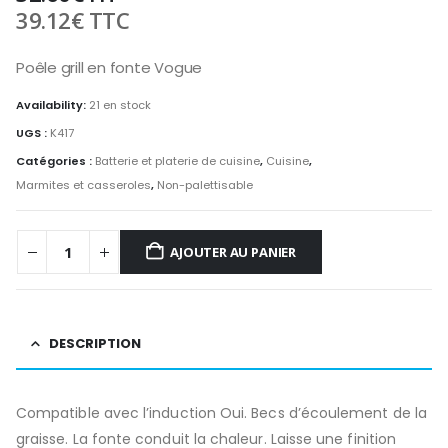
39.12
€
TTC
Poêle grill en fonte Vogue
Availability:
21 en stock
UGS :
K417
Catégories :
Batterie et platerie de cuisine
,
Cuisine
,
Marmites et casseroles
,
Non-palettisable
AJOUTER AU PANIER
DESCRIPTION
Compatible avec l’induction Oui. Becs d’écoulement de la
graisse. La fonte conduit la chaleur. Laisse une finition