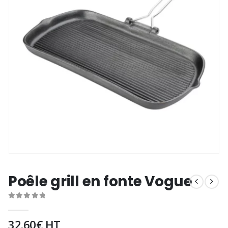
Poêle grill en fonte Vogue
0
out of 5
32.60
€
HT