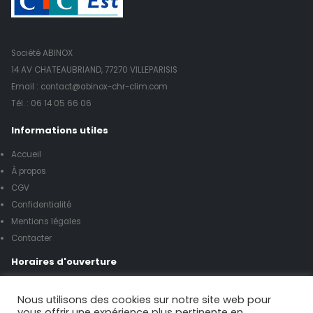
Société ABINOX
14 AV CHATEAUBRIAND, 77270 VILLEPARISIS
Email : contact@abinox-chr-clim.com
Tél. :
06 14 05 66 06
Informations utiles
Accueil
À propos
CGV
Confidentialité
Mentions légales
Contacter
Horaires d'ouverture
Lundi à vendredi de 8h00 à 17h00
Nous utilisons des cookies sur notre site web pour
vous offrir une expérience plus pertinente en