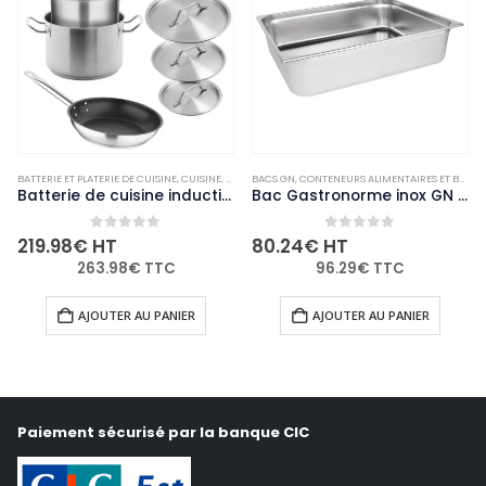
ON-PALETTISABLE
BATTERIE ET PLATERIE DE CUISINE
,
CUISINE
,
NON-PALETTISABLE
BACS GN
,
CONTENEURS ALIMENTAIRES ET BACS GASTRONORME
Batterie de cuisine induction en inox 5 pièces Vogue Cook Like A Pro
Bac Gastronorme inox GN 2/1 150mm Vogue
0
out of 5
0
out of 5
219.98
€
HT
80.24
€
HT
263.98
€
TTC
96.29
€
TTC
AJOUTER AU PANIER
AJOUTER AU PANIER
Paiement sécurisé par la banque CIC