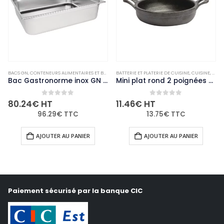
ARMITES ET CASSEROLES
BACS GN
,
CONTENEURS ALIMENTAIRES ET BACS GASTRONORME
,
NON-PALETTISABLE
BATTERIE ET PLATERIE DE CUISINE
,
CUISINE
,
NON-PALETTISABLE
,
CUISINE
,
MARM
Bac Gastronorme inox GN 2/1 150mm Vogue
Mini plat rond 2 poignées Comas 120 mm
0
out of 5
0
out of 5
80.24
€
HT
11.46
€
HT
96.29
€
TTC
13.75
€
TTC
AJOUTER AU PANIER
AJOUTER AU PANIER
Paiement sécurisé par la banque CIC