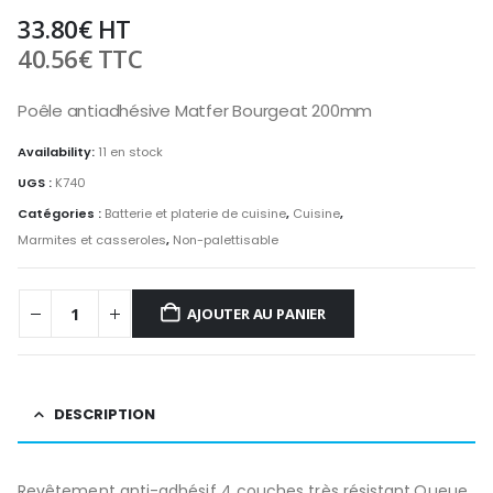
33.80
€
HT
40.56
€
TTC
Poêle antiadhésive Matfer Bourgeat 200mm
Availability:
11 en stock
UGS :
K740
Catégories :
Batterie et platerie de cuisine
,
Cuisine
,
Marmites et casseroles
,
Non-palettisable
AJOUTER AU PANIER
DESCRIPTION
Revêtement anti-adhésif 4 couches très résistant.Queue