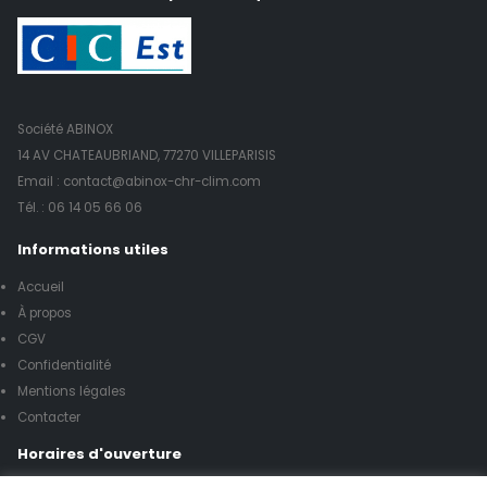
Société ABINOX
14 AV CHATEAUBRIAND, 77270 VILLEPARISIS
Email : contact@abinox-chr-clim.com
Tél. :
06 14 05 66 06
Informations utiles
Accueil
À propos
CGV
Confidentialité
Mentions légales
Contacter
Horaires d'ouverture