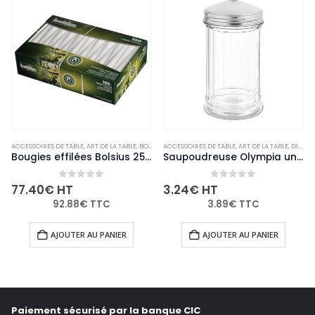
ACCESSOIRES DE TABLE
,
NON-PALETTISABLE
,
ART DE LA TABLE
,
BOUGIES ET PHOTOPHORES
ACCESSOIRES DE TABLE
,
NON-PALETTISABLE
,
ART DE LA TABLE
,
DIVERS
Bougies effilées Bolsius 254mm blanches (Lot de 100)
Saupoudreuse Olympia un trou central 8mm
0
out of 5
0
out of 5
77.40
€
HT
3.24
€
HT
92.88
€
TTC
3.89
€
TTC
AJOUTER AU PANIER
AJOUTER AU PANIER
Paiement sécurisé par la banque CIC