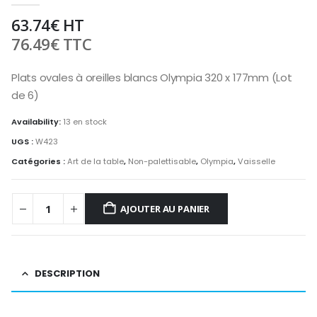
63.74
€
HT
76.49
€
TTC
Plats ovales à oreilles blancs Olympia 320 x 177mm (Lot
de 6)
Availability:
13 en stock
UGS :
W423
Catégories :
Art de la table
,
Non-palettisable
,
Olympia
,
Vaisselle
AJOUTER AU PANIER
DESCRIPTION