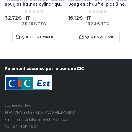
Bougies hautes cylindriques ivoire Bolsius 120mm (lot de 12)
Bougies chauffe-plat 8 heures Olympia (Lot de 75)
0
out of 5
0
out of 5
32.72
€
HT
16.12
€
HT
39.26
€
TTC
19.34
€
TTC
AJOUTER AU PANIER
AJOUTER AU PANIER
Paiement sécurisé par la banque CIC
Société ABINOX
14 AV CHATEAUBRIAND, 77270 VILLEPARISIS
Email : contact@abinox-chr-clim.com
Tél. :
06 14 05 66 06