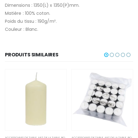
Dimensions : 1350(L) x 1350(P)mm.
Matière : 100% coton.
Poids du tissu : 190g/m².
Couleur : Blanc.
PRODUITS SIMILAIRES
ACCESSOIRES DE TABLE
,
NON-PALETTISABLE
,
ART DE LA TABLE
,
BOUGIES ET PHOTOPHORES
ACCESSOIRES DE TABLE
,
NON-PALETTISABLE
,
ART DE LA TABLE
,
BOUGIES ET PHOTOPHORES