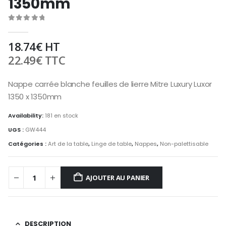
1350mm
0
out of 5
18.74
€
HT
22.49
€
TTC
Nappe carrée blanche feuilles de lierre Mitre Luxury Luxor
1350 x 1350mm
Availability:
181 en stock
UGS :
GW444
Catégories :
Art de la table
,
Linge de table
,
Nappes
,
Non-palettisable
AJOUTER AU PANIER
DESCRIPTION