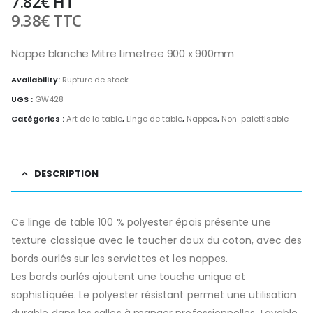
7.82
€
HT
9.38
€
TTC
Nappe blanche Mitre Limetree 900 x 900mm
Availability:
Rupture de stock
UGS :
GW428
Catégories :
Art de la table
,
Linge de table
,
Nappes
,
Non-palettisable
DESCRIPTION
Ce linge de table 100 % polyester épais présente une
texture classique avec le toucher doux du coton, avec des
bords ourlés sur les serviettes et les nappes.
Les bords ourlés ajoutent une touche unique et
sophistiquée. Le polyester résistant permet une utilisation
durable dans les salles à manger professionnelles. Lavable