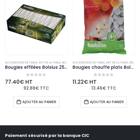
ACCESSOIRES DE TABLE
,
ART DE LA TABLE
,
BOUGIES ET PHOTOPHORES
ACCESSOIRES DE TABLE
,
NON-PALETTISABLE
,
ART DE LA TABLE
,
BOUGIES ET PHOTOPHORES
Bougies effilées Bolsius 254mm blanches (Lot de 100)
Bougies chauffe plats Bolsius 4 heures (Lot de 100)
0
out of 5
0
out of 5
77.40
€
HT
11.22
€
HT
92.88
€
TTC
13.46
€
TTC
AJOUTER AU PANIER
AJOUTER AU PANIER
Paiement sécurisé par la banque CIC