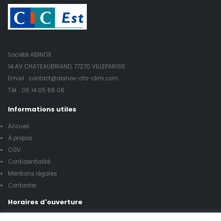
Société ABINOX
14 AV CHATEAUBRIAND, 77270 VILLEPARISIS
Email : contact@abinox-chr-clim.com
Tél. :
06 14 05 66 06
Informations utiles
Accueil
À propos
CGV
Confidentialité
Mentions légales
Contacter
Horaires d'ouverture
Lundi à vendredi de 8h00 à 17h00