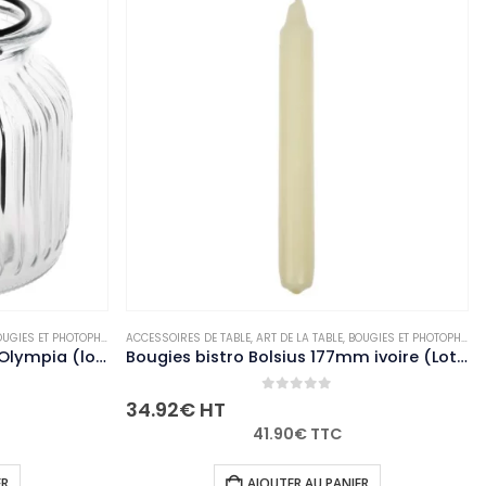
UGIES ET PHOTOPHORES
ACCESSOIRES DE TABLE
,
NON-PALETTISABLE
,
ART DE LA TABLE
,
BOUGIES ET PHOTOPHORES
Photophores style lanterne Olympia (lot de 6)
Bougies bistro Bolsius 177mm ivoire (Lot de 45)
0
out of 5
34.92
€
HT
41.90
€
TTC
ER
AJOUTER AU PANIER