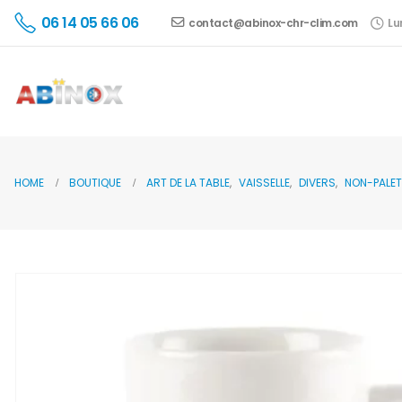
06 14 05 66 06
contact@abinox-chr-clim.com
Lu
HOME
BOUTIQUE
ART DE LA TABLE
,
VAISSELLE
,
DIVERS
,
NON-PALET