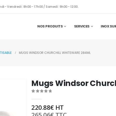
ndi - Vendredi : 8h00 - 17h00 / Samedi : 9h00 - 12:00.
NOS PRODUITS
SERVICES
INOX SU
TISABLE
MUGS WINDSOR CHURCHILL WHITEWARE 284ML
Mugs Windsor Church
0
out of 5
220.88
€
HT
265.06
€
TTC