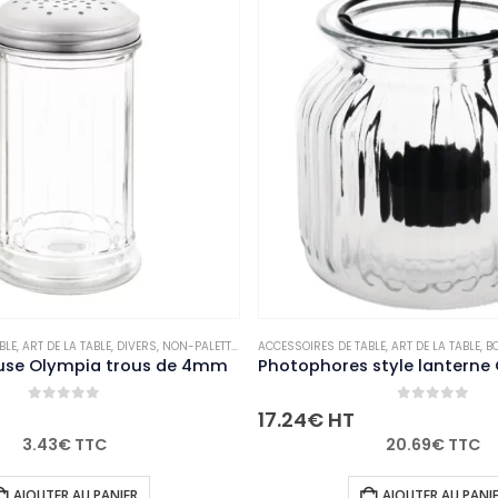
BLE
E
,
ART DE LA TABLE
,
DIVERS
,
NON-PALETTISABLE
ACCESSOIRES DE TABLE
,
ART DE LA TABLE
,
BO
use Olympia trous de 4mm
0
out of 5
0
out of 5
17.24
€
HT
3.43
€
TTC
20.69
€
TTC
AJOUTER AU PANIER
AJOUTER AU PANI