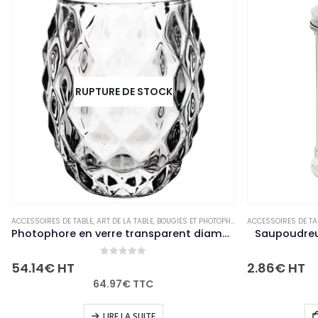
RUPTURE DE STOCK
ACCESSOIRES DE TABLE
,
NON-PALETTISABLE
,
ART DE LA TABLE
,
BOUGIES ET PHOTOPHORES
ACCESSOIRES DE TA
,
NON-PALETTISABL
Photophore en verre transparent diamant Olympia 75mm (Lot de 6)
Saupoudre
0
out of 5
54.14
€
HT
2.86
€
HT
64.97
€
TTC
LIRE LA SUITE