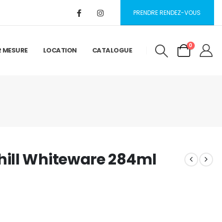
PRENDRE RENDEZ-VOUS
0
R MESURE
LOCATION
CATALOGUE
ill Whiteware 284ml