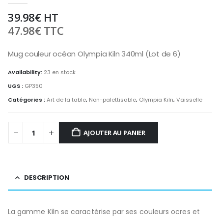
39.98
€
HT
47.98
€
TTC
Mug couleur océan Olympia Kiln 340ml (Lot de 6)
Availability:
23 en stock
UGS :
GP350
Catégories :
Art de la table
,
Non-palettisable
,
Olympia Kiln
,
Vaisselle
AJOUTER AU PANIER
DESCRIPTION
La gamme Kiln se caractérise par ses couleurs ocres et