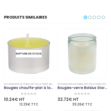
PRODUITS SIMILAIRES
RUPTURE DE STOCK
ACCESSOIRES DE TABLE
,
NON-PALETTISABLE
,
ART DE LA TABLE
,
BOUGIES ET PHOTOPHORES
ACCESSOIRES DE TABLE
,
NON-PALETTISABLE
,
ART DE LA TABLE
,
BOUGIES ET PHOTOPHORES
Bougies chauffe-plat à la citronnelle Eazyzap (lot de 50)
Bougies-verre Bolsius Starlight transparentes (lot de 8)
0
out of 5
0
out of 5
10.24
€
HT
32.72
€
HT
12.29
€
TTC
39.26
€
TTC