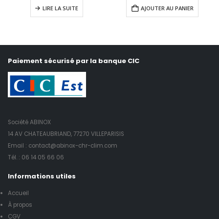
LIRE LA SUITE
AJOUTER AU PANIER
Paiement sécurisé par la banque CIC
Société ABINOX
14 AV CHATEAUBRIAND, 77270 VILLEPARISIS
Email : contact@abinox-chr-clim.com
Tél. :
06 14 05 66 06
Informations utiles
Accueil
À propos
CGV