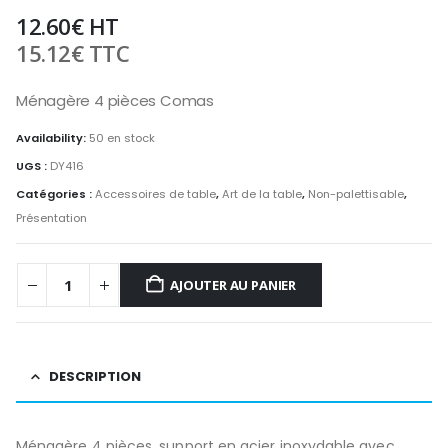
12.60
€
HT
15.12
€
TTC
Ménagère 4 pièces Comas
Availability:
50 en stock
UGS :
DY416
Catégories :
Accessoires de table
,
Art de la table
,
Non-palettisable
,
Présentation
AJOUTER AU PANIER
DESCRIPTION
Ménagère 4 pièces, support en acier inoxydable avec