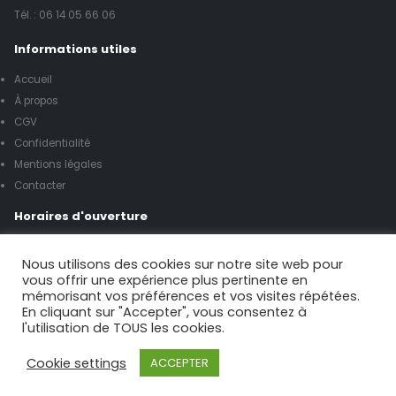
Tél. :
06 14 05 66 06
Informations utiles
Accueil
À propos
CGV
Confidentialité
Mentions légales
Contacter
Horaires d'ouverture
Lundi à vendredi de 8h00 à 17h00
Nous utilisons des cookies sur notre site web pour
vous offrir une expérience plus pertinente en
mémorisant vos préférences et vos visites répétées.
Samedi de 9h00 à 12h00
En cliquant sur "Accepter", vous consentez à
l'utilisation de TOUS les cookies.
Possibilité urgence le week-end
Cookie settings
ACCEPTER