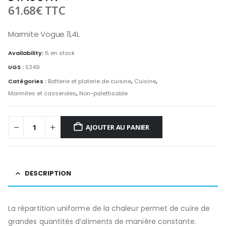
61.68
€
TTC
Marmite Vogue 11,4L
Availability:
6 en stock
UGS :
S349
Catégories :
Batterie et platerie de cuisine
,
Cuisine
,
Marmites et casseroles
,
Non-palettisable
AJOUTER AU PANIER
DESCRIPTION
La répartition uniforme de la chaleur permet de cuire de
grandes quantités d’aliments de manière constante.