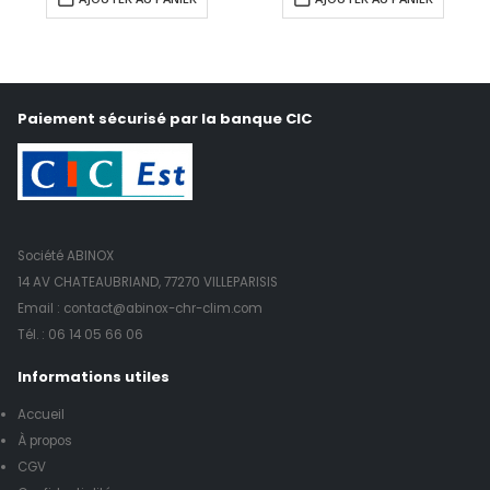
Paiement sécurisé par la banque CIC
Société ABINOX
14 AV CHATEAUBRIAND, 77270 VILLEPARISIS
Email : contact@abinox-chr-clim.com
Tél. :
06 14 05 66 06
Informations utiles
Accueil
À propos
CGV