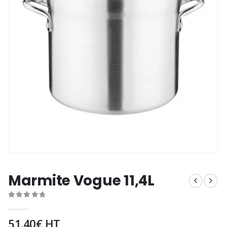
Marmite Vogue 11,4L
0
out of 5
51.40
€
HT