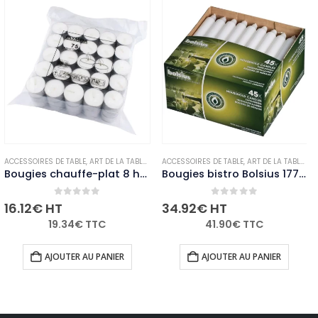
OUGIES ET PHOTOPHORES
ACCESSOIRES DE TABLE
,
,
NON-PALETTISABLE
ART DE LA TABLE
,
BOUGIES ET PHOTOPHORES
ACCESSOIRES DE TABLE
,
,
NON-PALETTISABLE
ART DE LA TABLE
,
BO
Bougies chauffe-plat 8 heures Olympia (Lot de 75)
Bougies bistro Bolsius 177mm blanches (Lot de 45)
0
out of 5
0
out of 5
16.12
€
HT
34.92
€
HT
19.34
€
TTC
41.90
€
TTC
AJOUTER AU PANIER
AJOUTER AU PANIER