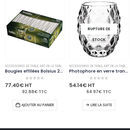
RUPTURE DE
STOCK
LE
,
BOUGIES ET PHOTOPHORES
ACCESSOIRES DE TABLE
,
,
NON-PALETTISABLE
ART DE LA TABLE
,
BOUGIES ET PHOTOPHORES
ACCESSOIRES DE TABLE
,
,
NON-PALETTISABL
ART DE LA TABLE
,
Bougies effilées Bolsius 254mm blanches (Lot de 100)
Photophore en verre transparent diamant Olympia 75mm (Lot de 6)
0
out of 5
0
out of 5
77.40
€
HT
54.14
€
HT
92.88
€
TTC
64.97
€
TTC
AJOUTER AU PANIER
LIRE LA SUITE