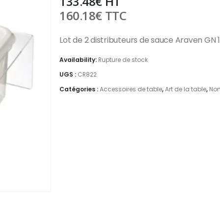
133.48
€
HT
160.18
€
TTC
Lot de 2 distributeurs de sauce Araven GN 
Availability:
Rupture de stock
UGS :
CR822
Catégories :
Accessoires de table
,
Art de la table
,
Non