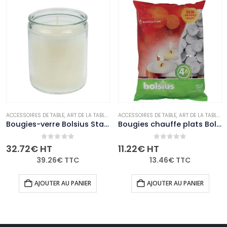
E
BOUGIES ET PHOTOPHORES
ACCESSOIRES DE TABLE
,
,
NON-PALETTISABLE
ART DE LA TABLE
,
BOUGIES ET PHOTOPHORES
ACCESSOIRES DE TABLE
,
,
NON-PALETTISABLE
ART DE LA TABLE
,
B
Bougies-verre Bolsius Starlight transparentes (lot de 8)
Bougies chauffe plats Bolsius 4 heures (Lot de 100)
0
out of 5
0
out of 5
32.72
€
HT
11.22
€
HT
39.26
€
TTC
13.46
€
TTC
AJOUTER AU PANIER
AJOUTER AU PANIER