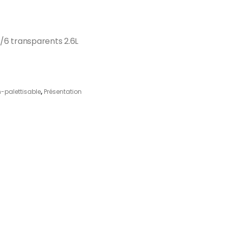
1/6 transparents 2.6L
-palettisable
,
Présentation