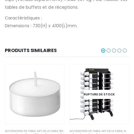
tables de buffets et de réceptions.
Caractéristiques :
Dimensions : 730(H) x 4100(L)mm.
PRODUITS SIMILAIRES
RUPTURE DE STOCK
ACCESSOIRES DE TABLE
,
NON-PALETTISABLE
,
ART DE LA TABLE
,
BOUGIES ET PHOTOPHORES
ACCESSOIRES DE TABLE
,
NON-PALETTISABLE
,
ART DE LA TABLE
,
NON-PALETTISABLE