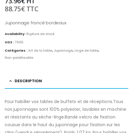
73.96
€
HT
88.75
€
TTC
Juponnage froncé bordeaux
Availability:
Rupture de stock
UGS :
T995
Catégories :
Art de la table
,
Juponnage
,
Linge de table
,
Non-palettisable
DESCRIPTION
Pour habiller vos tables de buffets et de réceptions.Tous
nos juponnages sont 100% polyester, lavables en machine
et résistants au sèche-linge.Bande velcro de fixation
cousue dans le haut du juponnage pour fixation sur les
clips (vendus séparément). Poids: 1,07 kg. Pour habiller vos