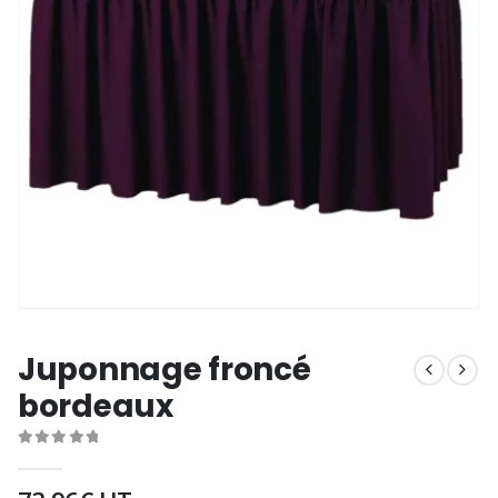
Juponnage froncé
bordeaux
0
out of 5