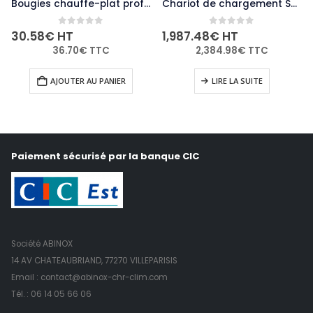
Bougies chauffe-plat professionnelles Bolsius 4 heures (lot de 200)
Chariot de chargement Securit pour 36 lampes de table adapté à GR652 GR655 GR656 GR657 GR658
0
out of 5
0
out of 5
30.58
€
HT
1,987.48
€
HT
36.70
€
TTC
2,384.98
€
TTC
AJOUTER AU PANIER
LIRE LA SUITE
Paiement sécurisé par la banque CIC
Société ABINOX
14 AV CHATEAUBRIAND, 77270 VILLEPARISIS
Email : contact@abinox-chr-clim.com
Tél. :
06 14 05 66 06