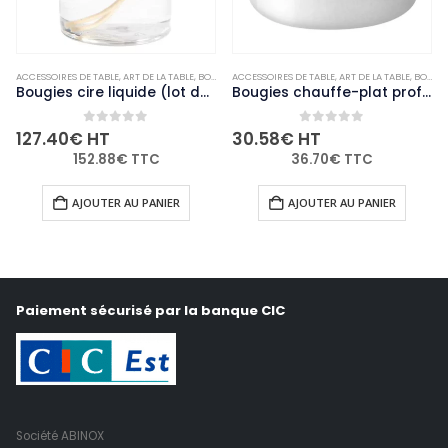
,
ACCESSOIRES DE TABLE
NON-PALETTISABLE
,
ART DE LA TABLE
,
BOUGIES ET PHOTOPHORES
ACCESSOIRES DE TABLE
,
NON-PALETTISABLE
,
ART DE LA TABLE
,
BOUGIES ET PHOTOPHORES
Bougies cire liquide (lot de 36)
Bougies chauffe-plat professionnelles Bolsius 4 heures (lot de 200)
0
out of 5
0
out of 5
127.40
€
HT
30.58
€
HT
152.88
€
TTC
36.70
€
TTC
AJOUTER AU PANIER
AJOUTER AU PANIER
Paiement sécurisé par la banque CIC
Société ABINOX