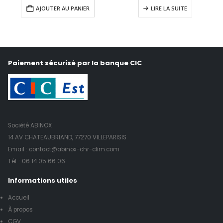
AJOUTER AU PANIER
LIRE LA SUITE
Paiement sécurisé par la banque CIC
Société ABINOX
14 AV CHATEAUBRIAND, 77270 VILLEPARISIS
Email : contact@abinox-chr-clim.com
Tél. :
06 14 05 66 06
Informations utiles
Accueil
À propos
CGV