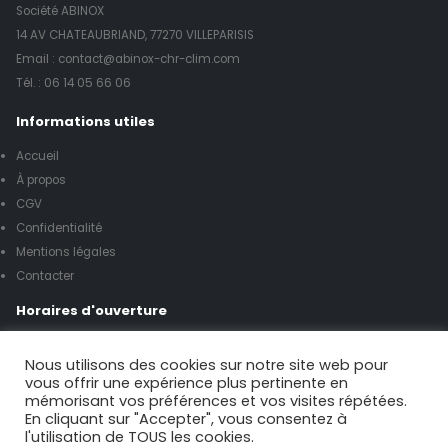
Société ABINOX
14 AV CHATEAUBRIAND, 77270 VILLEPARISIS
Email : contact@abinox-chr-clim.com
Tél. :
06 14 05 66 06
Informations utiles
Accueil
À propos
CGV
Confidentialité
Mentions légales
Contacter
Horaires d'ouverture
Lundi à vendredi de 8h00 à 17h00
Nous utilisons des cookies sur notre site web pour
vous offrir une expérience plus pertinente en
mémorisant vos préférences et vos visites répétées.
Samedi de 9h00 à 12h00
En cliquant sur "Accepter", vous consentez à
l'utilisation de TOUS les cookies.