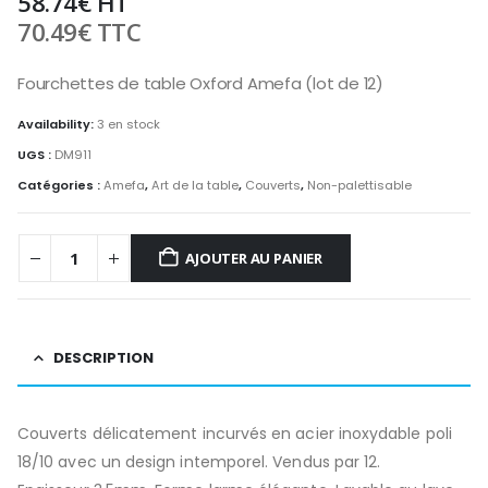
58.74
€
HT
70.49
€
TTC
Fourchettes de table Oxford Amefa (lot de 12)
Availability:
3 en stock
UGS :
DM911
Catégories :
Amefa
,
Art de la table
,
Couverts
,
Non-palettisable
AJOUTER AU PANIER
DESCRIPTION
Couverts délicatement incurvés en acier inoxydable poli
18/10 avec un design intemporel. Vendus par 12.