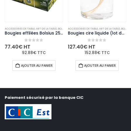
SABLE
 TABLE
,
BOUGIES ET PHOTOPHORES
ACCESSOIRES DE TABLE
,
NON-PALETTISABLE
,
ART DE LA TABLE
,
BOUGIES ET PHOTOPHORES
ACCESSOIRES DE TABLE
,
NON-PALETTISAB
,
ART DE LA TA
Bougies effilées Bolsius 254mm ivoire (Lot de 100)
Bougies cire liquide (lot de 36)
0
out of 5
0
out of 5
127.40
€
HT
34.92
€
HT
152.88
€
TTC
41.90
€
TTC
IER
AJOUTER AU PANIER
AJOUTER AU PANIER
Paiement sécurisé par la banque CIC