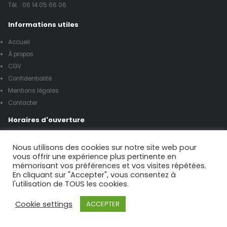
Tél. :
06 14 05 66 06
Informations utiles
Accueil
À propos
CGV
Confidentialité
Mentions légales
Contacter
Horaires d'ouverture
Lundi à vendredi de 8h00 à 17h00
Nous utilisons des cookies sur notre site web pour
vous offrir une expérience plus pertinente en
mémorisant vos préférences et vos visites répétées.
Samedi de 9h00 à 12h00
En cliquant sur "Accepter", vous consentez à
l'utilisation de TOUS les cookies.
Possibilité urgence le week-end
Cookie settings
ACCEPTER