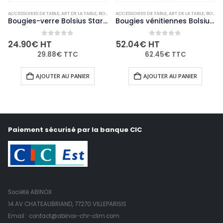
ACCESSOIRES DE TABLE
,
NON-PALETTISABLE
,
ART DE LA TABLE
,
BOUGIES ET PHOTOPHORES
ACCESSOIRES DE TABLE
,
NON-PALETTISABLE
,
ART DE LA TABLE
,
BOUGIES ET PHOTOPHORES
Bougies-verre Bolsius Starlight rouges (lot de 8)
Bougies vénitiennes Bolsius Low Boy transparentes (Lot de 12)
0
out of 5
0
out of 5
24.90
€
HT
52.04
€
HT
29.88
€
TTC
62.45
€
TTC
AJOUTER AU PANIER
AJOUTER AU PANIER
Paiement sécurisé par la banque CIC
Société ABINOX
14 AV CHATEAUBRIAND, 77270 VILLEPARISIS
Email : contact@abinox-chr-clim.com