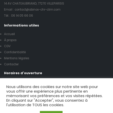
14 AV CHATEAUBRIAND, 77270 VILLEPARISIS
Email : contact@abinox-chr-clim.com
Tél. :
06 14 05 66 06
Informations utiles
Accueil
À propos
CGV
Confidentialité
Mentions légales
Contacter
Horaires d'ouverture
Lundi à vendredi de 8h00 à 17h00
Nous utilisons des cookies sur notre site web pour
vous offrir une expérience plus pertinente en
mémorisant vos préférences et vos visites répétées.
Samedi de 9h00 à 12h00
En cliquant sur "Accepter", vous consentez à
l'utilisation de TOUS les cookies.
Possibilité urgence le week-end