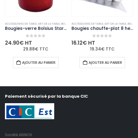
ACCESSOIRES DE TABLE
,
VAISSELLE
,
ART DE LA TABLE
,
BOUGIES ET PHOTOPHORES
ACCESSOIRES DE TABLE
,
NON-PALETTISABLE
,
ART DE LA TABLE
,
BOUGIES ET PHOTOPHORES
Bougies-verre Bolsius Starlight rouges (lot de 8)
Bougies chauffe-plat 8 heures Olympia (Lot de 75)
0
out of 5
0
out of 5
24.90
€
HT
16.12
€
HT
29.88
€
TTC
19.34
€
TTC
AJOUTER AU PANIER
AJOUTER AU PANIER
Paiement sécurisé par la banque CIC
Société ABINOX