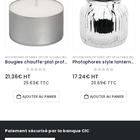
ACCESSOIRES DE TABLE
,
NON-PALETTISABLE
,
ART DE LA TABLE
,
BOUGIES ET PHOTOPHORES
ACCESSOIRES DE TABLE
,
NON-PALETTISABLE
,
ART DE LA TABLE
,
BOUGIES ET PHOTOPHORES
Bougies chauffe-plat professionnelles Bolsius 8 heures (lot de 90)
Photophores style lanterne Olympia (lot de 6)
0
out of 5
0
out of 5
21.36
€
HT
17.24
€
HT
25.63
€
TTC
20.69
€
TTC
AJOUTER AU PANIER
AJOUTER AU PANIER
Paiement sécurisé par la banque CIC