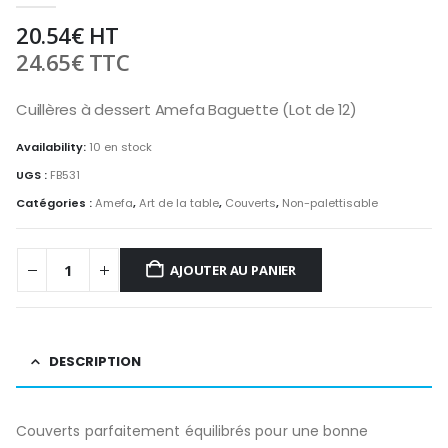
20.54
€
HT
24.65
€
TTC
Cuillères à dessert Amefa Baguette (Lot de 12)
Availability:
10 en stock
UGS :
FB531
Catégories :
Amefa
,
Art de la table
,
Couverts
,
Non-palettisable
AJOUTER AU PANIER
DESCRIPTION
Couverts parfaitement équilibrés pour une bonne