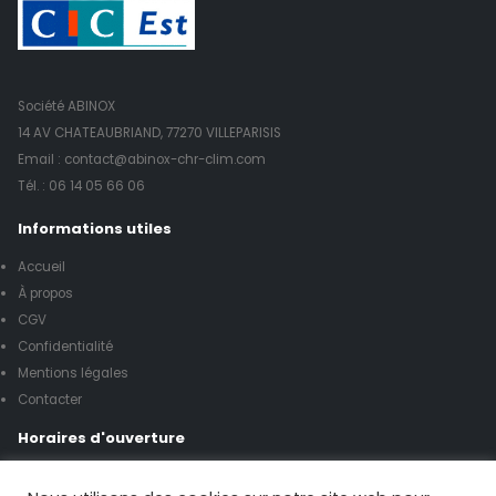
Société ABINOX
14 AV CHATEAUBRIAND, 77270 VILLEPARISIS
Email : contact@abinox-chr-clim.com
Tél. :
06 14 05 66 06
Informations utiles
Accueil
À propos
CGV
Confidentialité
Mentions légales
Contacter
Horaires d'ouverture
Lundi à vendredi de 8h00 à 17h00