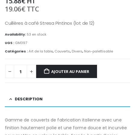
15.88
€
HT
19.06
€
TTC
Cuillères à café Stresa Pintinox (lot de 12)
Availability:
53 en stock
UGS :
GM397
Catégories :
Art de la table
,
Couverts
,
Divers
,
Non-palettisable
AJOUTER AU PANIER
DESCRIPTION
Gamme de couverts de fabrication italienne avec une
finition hautement polie et une forme douce et incurvée