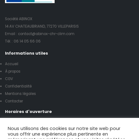
Société ABINOX
14 AV CHATEAUBRIAND, 77270 VILLEPARISIS
Email : contact@abinox-chr-clim.com
Tél. :
06 14 05 66 06
Informations utiles
Accueil
À propos
CGV
Confidentialité
Mentions légales
Contacter
Horaires d'ouverture
Lundi à vendredi de 8h00 à 17h00
Nous utilisons des cookies sur notre site web pour
vous offrir une expérience plus pertinente en