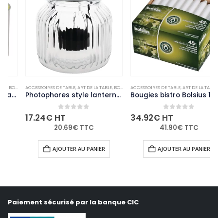
ACCESSOIRES DE TABLE
,
NON-PALETTISABLE
,
ART DE LA TABLE
,
BOUGIES ET PHOTOPHORES
ACCESSOIRES DE TABLE
,
NON-PALETTISABLE
,
ART DE LA TABLE
,
BOUGIES ET PHOTOPHORES
Photophores style lanterne Olympia (lot de 6)
Bougies bistro Bolsius 177mm blanches (Lot de 45)
0
out of 5
0
out of 5
17.24
€
HT
34.92
€
HT
20.69
€
TTC
41.90
€
TTC
AJOUTER AU PANIER
AJOUTER AU PANIER
Paiement sécurisé par la banque CIC