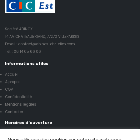
Société ABINOX
14 AV CHATEAUBRIAND, 77270 VILLEPARISIS
Email : contact@abinox-chr-clim.com
Tél. :
06 14 05 66 06
Informations utiles
Accueil
À propos
CGV
Confidentialité
Mentions légales
Contacter
Horaires d'ouverture
Lundi à vendredi de 8h00 à 17h00
Nous utilisons des cookies sur notre site web pour