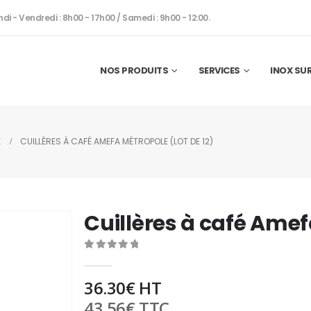
ndi - Vendredi : 8h00 - 17h00 / Samedi : 9h00 - 12:00.
NOS PRODUITS
SERVICES
INOX SU
E
CUILLÈRES À CAFÉ AMEFA MÉTROPOLE (LOT DE 12)
Cuillères à café Amef
0
out of 5
36.30
€
HT
43.56
€
TTC