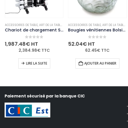
,
BOUGIES ET PHOTOPHORES
ACCESSOIRES DE TABLE
,
,
NON-PALETTISABLE
ART DE LA TABLE
,
NON-PALETTISABLE
ACCESSOIRES DE TABLE
,
ART DE LA TABLE
,
Chariot de chargement Securit pour 36 lampes de table adapté à GR652 GR655 GR656 GR657 GR658
Bougies vénitiennes Bolsius Low Boy transparentes (Lot de 12)
0
out of 5
0
out of 5
1,987.48
€
HT
52.04
€
HT
2,384.98
€
TTC
62.45
€
TTC
LIRE LA SUITE
AJOUTER AU PANIER
Paiement sécurisé par la banque CIC