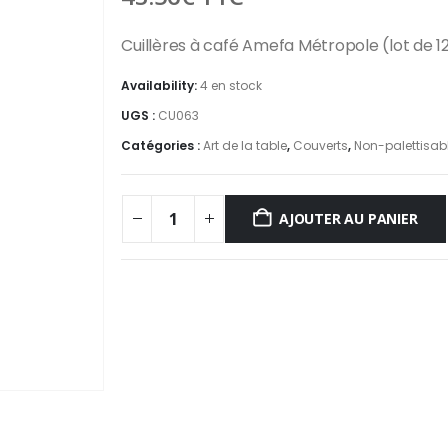
Cuillères à café Amefa Métropole (lot de 1
Availability:
4 en stock
UGS :
CU063
Catégories :
Art de la table
,
Couverts
,
Non-palettisab
AJOUTER AU PANIER