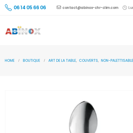
06 14 05 66 06
contact@abinox-chr-clim.com
Lu
HOME
BOUTIQUE
ART DE LA TABLE
,
COUVERTS
,
NON-PALETTISABL