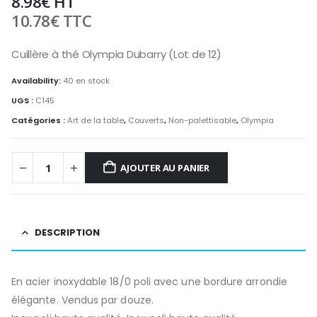
8.98
€
HT
10.78
€
TTC
Cuillère à thé Olympia Dubarry (Lot de 12)
Availability:
40 en stock
UGS :
C145
Catégories :
Art de la table
,
Couverts
,
Non-palettisable
,
Olympia
AJOUTER AU PANIER
DESCRIPTION
En acier inoxydable 18/0 poli avec une bordure arrondie
élégante. Vendus par douze.