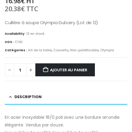
16.98
€
HT
20.38
€
TTC
Cuillère à soupe Olympia Dubarry (Lot de 12)
Availability:
13 en stock
UGS :
C142
Catégories :
Art de la table
,
Couverts
,
Non-palettisable
,
Olympia
AJOUTER AU PANIER
DESCRIPTION
En acier inoxydable 18/0 poli avec une bordure arrondie
élégante. Vendus par douze.