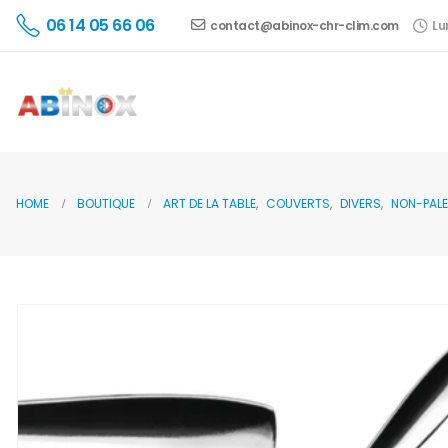
06 14 05 66 06
contact@abinox-chr-clim.com
Lu
HOME
BOUTIQUE
ART DE LA TABLE
,
COUVERTS
,
DIVERS
,
NON-PALE