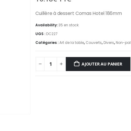
Cuillère à dessert Comas Hotel 186mm
Availability:
35 en stock
UGS :
DC227
Catégories :
Art de la table
,
Couverts
,
Divers
,
Non-pale
AJOUTER AU PANIER