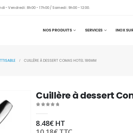
ndi - Vendredi : 8h00 - 17h00 / Samedi : 9h00 - 12:00.
NOS PRODUITS
SERVICES
INOX SU
TTISABLE
CUILLÈRE À DESSERT COMAS HOTEL 186MM
Cuillère à dessert C
0
out of 5
8.48
€
HT
10.18
€
TTC