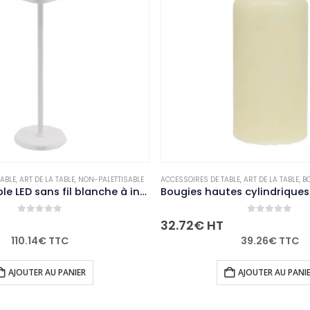
E
ABLE
,
ART DE LA TABLE
,
NON-PALETTISABLE
ACCESSOIRES DE TABLE
,
ART DE LA TABLE
,
BO
Lampe de table LED sans fil blanche à intensité variable Securit Georgina avec câble de chargement magnétique
0
out of 5
0
out of 5
32.72
€
HT
110.14
€
TTC
39.26
€
TTC
AJOUTER AU PANIER
AJOUTER AU PANI