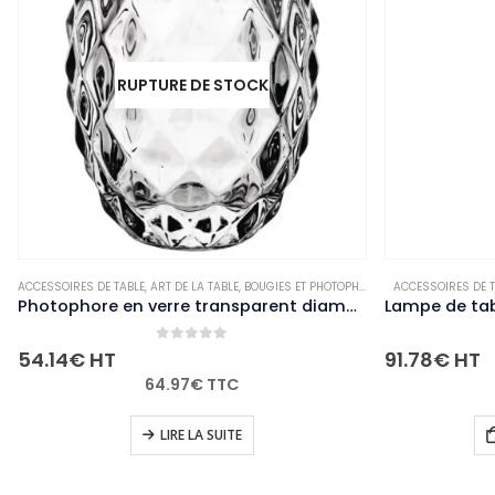
RUPTURE DE STOCK
ACCESSOIRES DE TABLE
,
ART DE LA TABLE
,
BOUGIES ET PHOTOPHORES
,
NON-PALETTISABL
ACCESSOIRES DE T
Photophore en verre transparent diamant Olympia 75mm (Lot de 6)
0
out of 5
54.14
€
HT
91.78
€
HT
64.97
€
TTC
LIRE LA SUITE