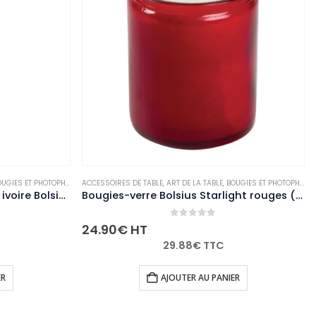
UGIES ET PHOTOPHORES
ACCESSOIRES DE TABLE
,
NON-PALETTISABLE
,
ART DE LA TABLE
,
BOUGIES ET PHOTOPHORES
Bougies hautes cylindriques ivoire Bolsius 120mm (lot de 12)
Bougies-verre Bolsius Starlight rouges (lot de 8)
0
out of 5
24.90
€
HT
29.88
€
TTC
ER
AJOUTER AU PANIER