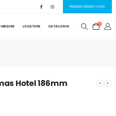
PRENDRE RENDEZ-VOUS
0
R MESURE
LOCATION
CATALOGUE
omas Hotel 186mm