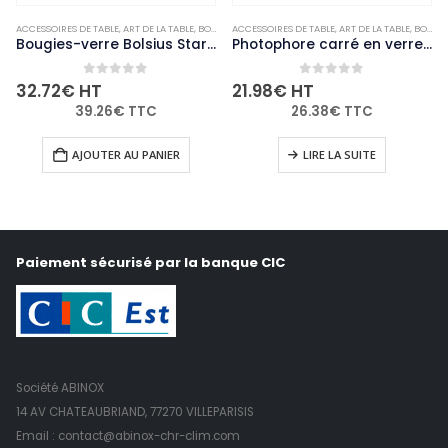
ACCESSOIRES DE TABLE
,
ART DE LA TABLE
,
BOUGIES ET PHOTOPHORES
ACCESSOIRES DE TABLE
,
NON-PALETTISABLE
,
ART DE LA TABLE
,
BOUGIES ET PHOTOPHORES
Bougies-verre Bolsius Starlight transparentes (lot de 8)
Photophore carré en verre transparent Olympia lot de 6
0
out of 5
0
out of 5
32.72
€
HT
21.98
€
HT
39.26
€
TTC
26.38
€
TTC
AJOUTER AU PANIER
LIRE LA SUITE
Paiement sécurisé par la banque CIC
Société ABINOX
14 AV CHATEAUBRIAND, 77270 VILLEPARISIS
Email : contact@abinox-chr-clim.com