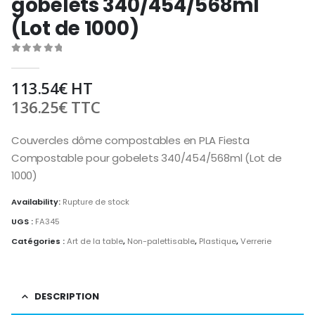
gobelets 340/454/568ml
(Lot de 1000)
0
out of 5
113.54
€
HT
136.25
€
TTC
Couvercles dôme compostables en PLA Fiesta
Compostable pour gobelets 340/454/568ml (Lot de
1000)
Availability:
Rupture de stock
UGS :
FA345
Catégories :
Art de la table
,
Non-palettisable
,
Plastique
,
Verrerie
DESCRIPTION