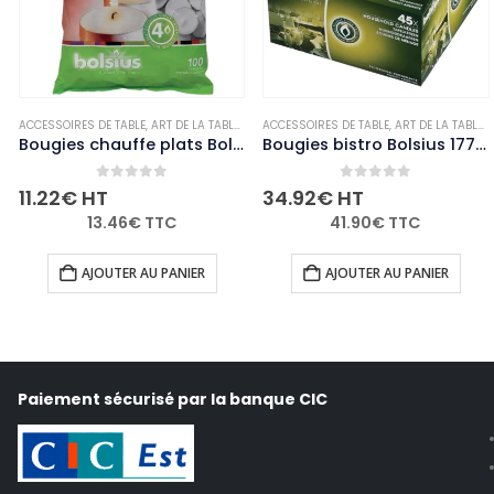
LE
,
BOUGIES ET PHOTOPHORES
ACCESSOIRES DE TABLE
,
,
NON-PALETTISABLE
ART DE LA TABLE
,
BOUGIES ET PHOTOPHORES
ACCESSOIRES DE TABLE
,
,
NON-PALETTISABL
ART DE LA TABLE
,
Bougies chauffe plats Bolsius 4 heures (Lot de 100)
Bougies bistro Bolsius 177mm blanches (Lot de 45)
0
out of 5
0
out of 5
11.22
€
HT
34.92
€
HT
13.46
€
TTC
41.90
€
TTC
AJOUTER AU PANIER
AJOUTER AU PANIER
Paiement sécurisé par la banque CIC