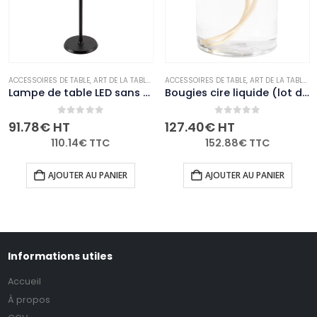
E
BOUGIES ET PHOTOPHORES
ACCESSOIRES DE TABLE
,
,
NON-PALETTISABLE
ART DE LA TABLE
,
NON-PALETTISABLE
ACCESSOIRES DE TABLE
,
ART DE LA TABLE
,
B
Lampe de table LED sans fil noire à intensité variable Securit Georgina avec câble de chargement magnétique
Bougies cire liquide (lot de 36)
0
out of 5
0
out of 5
91.78
€
HT
127.40
€
HT
110.14
€
TTC
152.88
€
TTC
AJOUTER AU PANIER
AJOUTER AU PANIER
Informations utiles
Accueil
À propos