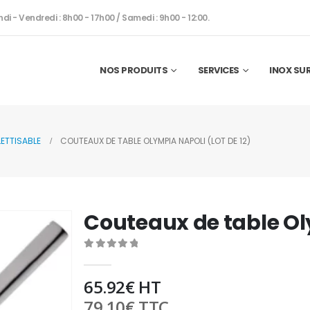
ndi - Vendredi : 8h00 - 17h00 / Samedi : 9h00 - 12:00.
NOS PRODUITS
SERVICES
INOX SU
ETTISABLE
COUTEAUX DE TABLE OLYMPIA NAPOLI (LOT DE 12)
Couteaux de table Oly
0
out of 5
65.92
€
HT
79.10
€
TTC