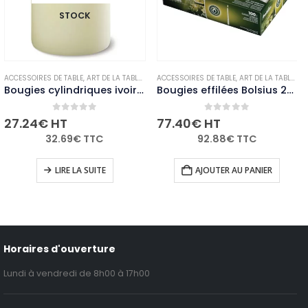
STOCK
OUGIES ET PHOTOPHORES
ACCESSOIRES DE TABLE
,
,
NON-PALETTISABLE
ART DE LA TABLE
,
BOUGIES ET PHOTOPHORES
ACCESSOIRES DE TABLE
,
,
NON-PALETTISABLE
ART DE LA TABLE
,
BO
Bougies cylindriques ivoire Bolsius 80mm (lot de 12)
Bougies effilées Bolsius 254mm blanches (Lot de 100)
0
out of 5
0
out of 5
27.24
€
HT
77.40
€
HT
32.69
€
TTC
92.88
€
TTC
LIRE LA SUITE
AJOUTER AU PANIER
Horaires d'ouverture
Lundi à vendredi de 8h00 à 17h00