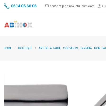
06 14 05 66 06
contact@abinox-chr-clim.com
Lu
HOME
BOUTIQUE
ART DE LA TABLE
,
COUVERTS
,
OLYMPIA
,
NON-PAL