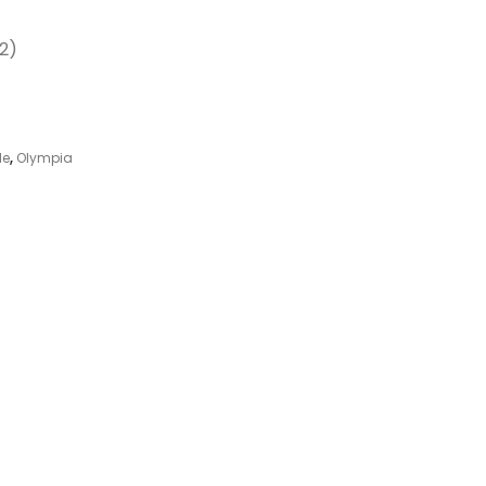
12)
le
,
Olympia