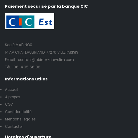
Paiement sécurisé par la banque CIC
Société ABINOX
14 AV CHATEAUBRIAND, 77270 VILLEPARISIS
Email : contact@abinox-chr-clim.com
Tél. :
06 14 05 66 06
Informations utiles
Accueil
À propos
CGV
Confidentialité
Mentions légales
Contacter
Horaires d'ouverture