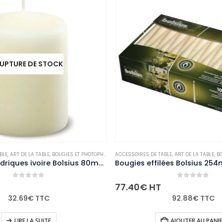
TURE DE STOCK
,
ART DE LA TABLE
,
BOUGIES ET PHOTOPHORES
ACCESSOIRES DE TABLE
,
NON-PALETTISABLE
,
ART DE LA TABLE
,
BOUGI
Bougies cylindriques ivoire Bolsius 80mm (lot de 12)
0
out of 5
0
out of 5
77.40
€
HT
32.69
€
TTC
92.88
€
TTC
LIRE LA SUITE
AJOUTER AU PANIER