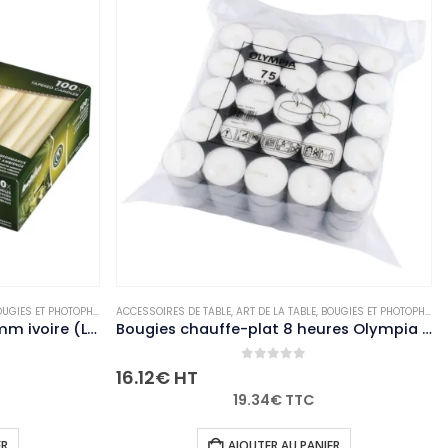
ES ET PHOTOPHORES
ACCESSOIRES DE TABLE
,
NON-PALETTISABLE
,
ART DE LA TABLE
,
BOUGIES ET PHOTOPHORES
ART
,
N
Bougies effilées Bolsius 254mm ivoire (Lot de 100)
Bougies chauffe-plat 8 heures Olympia (Lot de 75)
0
out of 5
16.12
€
HT
5
19.34
€
TTC
AJOUTER AU PANIER