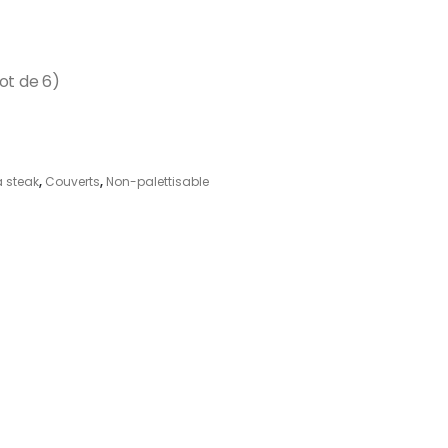
ot de 6)
à steak
,
Couverts
,
Non-palettisable