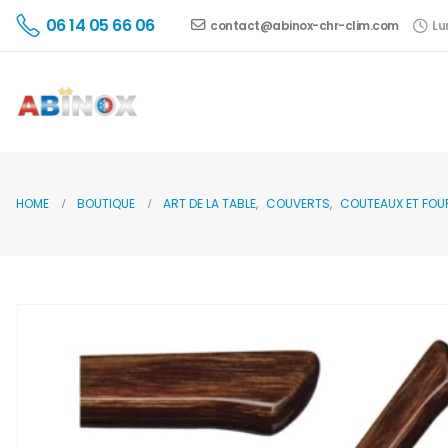
06 14 05 66 06
contact@abinox-chr-clim.com
Lu
HOME
BOUTIQUE
ART DE LA TABLE
,
COUVERTS
,
COUTEAUX ET FOU