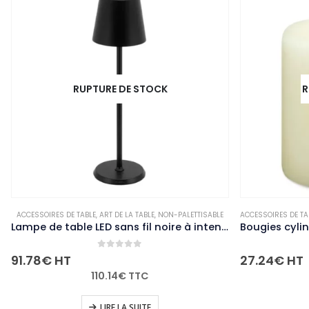
RUPTURE DE STOCK
RUP
,
NON-PALETTISABLE
ACCESSOIRES DE TABLE
,
ART DE LA TABLE
,
NON-PALETTISABLE
ACCESSOIRES DE TABLE
Lampe de table LED sans fil noire à intensité variable Securit Feline avec câble de chargement magnétique
0
out of 5
91.78
€
HT
27.24
€
HT
110.14
€
TTC
LIRE LA SUITE