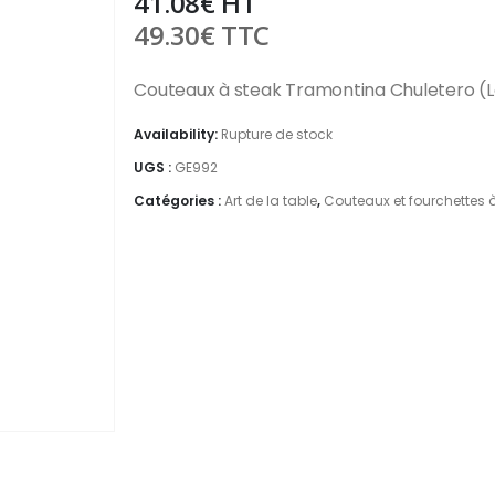
41.08
€
HT
49.30
€
TTC
Couteaux à steak Tramontina Chuletero (L
Availability:
Rupture de stock
UGS :
GE992
Catégories :
Art de la table
,
Couteaux et fourchettes 