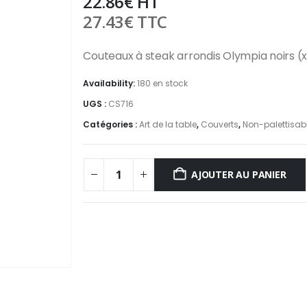
22.86
€
HT
27.43
€
TTC
Couteaux à steak arrondis Olympia noirs (x
Availability:
180 en stock
UGS :
CS716
Catégories :
Art de la table
,
Couverts
,
Non-palettisab
AJOUTER AU PANIER