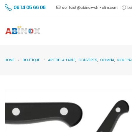
06 14 05 66 06
contact@abinox-chr-clim.com
Lu
HOME
BOUTIQUE
ART DE LA TABLE
,
COUVERTS
,
OLYMPIA
,
NON-PAL