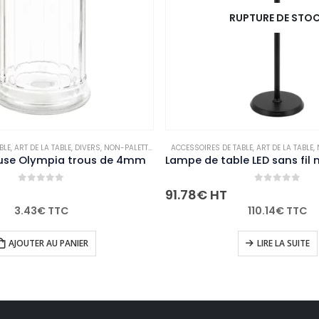
RUPTURE DE STOCK
NON-PALETTISABLE
ACCESSOIRES DE TABLE
,
ART DE LA TABLE
,
NON-PALETTISABLE
ACCES
 de 4mm
Lampe de table LED sans fil noire à intensité variable Securit Feline avec câble de chargement magnétique
0
out of 5
91.78
€
HT
3.2
110.14
€
TTC
LIRE LA SUITE