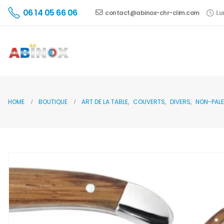
06 14 05 66 06
contact@abinox-chr-clim.com
Lu
HOME
BOUTIQUE
ART DE LA TABLE
,
COUVERTS
,
DIVERS
,
NON-PALE