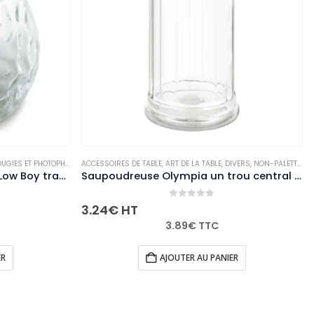
SOIRES DE TABLE
-PALETTISABLE
,
ART DE LA TABLE
,
DIVERS
,
NON-PALETTISABLE
ACCESSOIRES DE TABLE
,
ART D
Saupoudreuse Olympia un trou central 8mm
0
out of 5
0
o
4
€
HT
45.74
€
HT
3.89
€
TTC
54.
AJOUTER AU PANIER
AJOUT