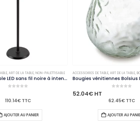
ALETTISABLE
ACCESSOIRES DE TABLE
,
ART DE LA TABLE
,
BOUGIES ET PHOTOPHORES
ACCES
,
NON
Lampe de table LED sans fil noire à intensité variable Securit Georgina avec câble de chargement magnétique
Bougies vénitiennes Bolsius Low Boy transparentes (Lot de 12)
0
out of 5
52.04
€
HT
3.2
62.45
€
TTC
AJOUTER AU PANIER