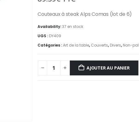
Couteaux à steak Alps Comas (lot de 6)
Availability:
37 en stock
UGS :
DY409
Catégories :
Art de la table
,
Couverts
,
Divers
,
Non-pale
AJOUTER AU PANIER