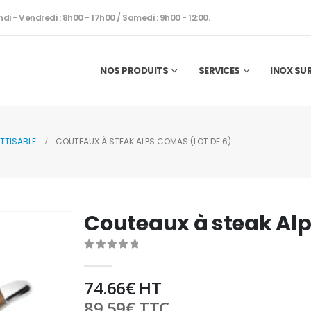
ndi - Vendredi : 8h00 - 17h00 / Samedi : 9h00 - 12:00.
NOS PRODUITS
SERVICES
INOX SU
TTISABLE
COUTEAUX À STEAK ALPS COMAS (LOT DE 6)
Couteaux à steak Alp
0
out of 5
74.66
€
HT
89.59
€
TTC