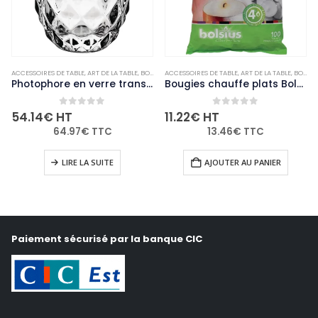
ACCESSOIRES DE TABLE
,
NON-PALETTISABLE
,
ART DE LA TABLE
,
BOUGIES ET PHOTOPHORES
ACCESSOIRES DE TABLE
,
NON-PALETTISABLE
,
ART DE LA TABLE
,
BOUGIES ET PHOTOPHORES
Photophore en verre transparent diamant Olympia 75mm (Lot de 6)
Bougies chauffe plats Bolsius 4 heures (Lot de 100)
0
out of 5
0
out of 5
54.14
€
HT
11.22
€
HT
64.97
€
TTC
13.46
€
TTC
LIRE LA SUITE
AJOUTER AU PANIER
Paiement sécurisé par la banque CIC