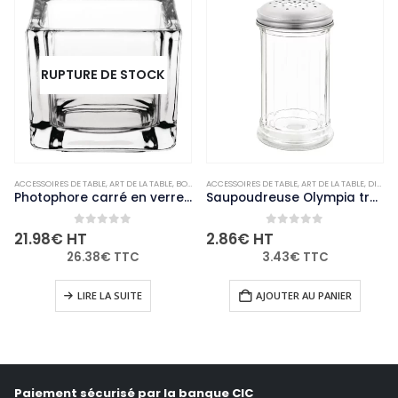
RUPTURE DE STOCK
ACCESSOIRES DE TABLE
,
NON-PALETTISABLE
,
ART DE LA TABLE
,
BOUGIES ET PHOTOPHORES
ACCESSOIRES DE TABLE
,
NON-PALETTISABLE
,
ART DE LA TABLE
,
DIVERS
Photophore carré en verre transparent Olympia lot de 6
Saupoudreuse Olympia trous de 4mm
0
out of 5
0
out of 5
21.98
€
HT
2.86
€
HT
26.38
€
TTC
3.43
€
TTC
LIRE LA SUITE
AJOUTER AU PANIER
Paiement sécurisé par la banque CIC