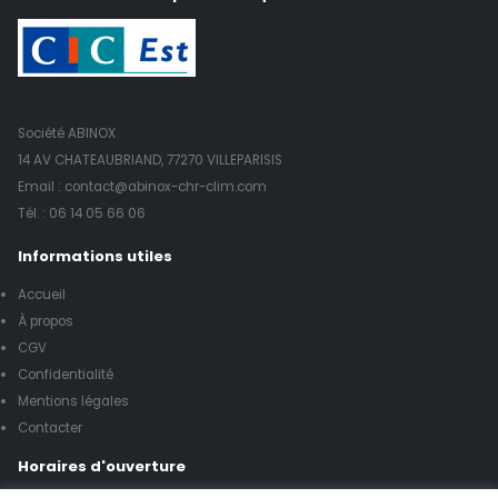
Société ABINOX
14 AV CHATEAUBRIAND, 77270 VILLEPARISIS
Email : contact@abinox-chr-clim.com
Tél. :
06 14 05 66 06
Informations utiles
Accueil
À propos
CGV
Confidentialité
Mentions légales
Contacter
Horaires d'ouverture