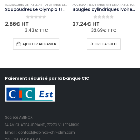
ACCESSOIRES DE TABLE
,
NON-PALETTISABLE
,
ART DE LA TABLE
,
DIVERS
,
ACCESSOIRES DE TABLE
NON-PALETTISABLE
,
ART DE LA TABLE
,
BOUGIES ET PHOTOPHORES
Saupoudreuse Olympia trous de 4mm
Bougies cylindriques ivoire Bolsius 80mm (lot de 12)
0
out of 5
0
out of 5
2.86
€
HT
27.24
€
HT
3.43
€
TTC
32.69
€
TTC
AJOUTER AU PANIER
LIRE LA SUITE
Paiement sécurisé par la banque CIC
Société ABINOX
14 AV CHATEAUBRIAND, 77270 VILLEPARISIS
Email : contact@abinox-chr-clim.com