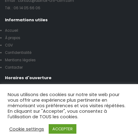
Email : contact@abinox-chr-clim.com
Tél. :
06 14 05 66 06
Informations utiles
Accueil
À propos
CGV
Confidentialité
Mentions légales
Contacter
Horaires d'ouverture
Lundi à vendredi de 8h00 à 17h00
Nous utilisons des cookies sur notre site web pour
vous offrir une expérience plus pertinente en
mémorisant vos préférences et vos visites répétées.
Samedi de 9h00 à 12h00
En cliquant sur "Accepter", vous consentez à
l'utilisation de TOUS les cookies.
Possibilité urgence le week-end
Cookie settings
ACCEPTER