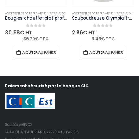
ACCESSOIRES DE TABLE
,
NON-PALETTISABLE
,
ART DE LA TABLE
,
BOUGIES ET PHOTOPHORES
ACCESSOIRES DE TABLE
,
NON-PALETTISABLE
,
ART DE LA TABLE
,
DIVERS
Bougies chauffe-plat professionnelles Bolsius 4 heures (lot de 200)
Saupoudreuse Olympia trous de 4mm
0
out of 5
0
out of 5
30.58
€
HT
2.86
€
HT
36.70
€
TTC
3.43
€
TTC
AJOUTER AU PANIER
AJOUTER AU PANIER
Paiement sécurisé par la banque CIC
Société ABINOX
14 AV CHATEAUBRIAND, 77270 VILLEPARISIS