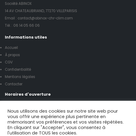
Société ABINOX
14 AV CHATEAUBRIAND, 77270 VILLEPARISIS
Email : contact@abinox-chr-clim.com
Tél. :
06 14 05 66 06
Informations utiles
Accueil
À propos
CGV
Confidentialité
Mentions légales
Contacter
Horaires d'ouverture
Lundi à vendredi de 8h00 à 17h00
Nous utilisons des cookies sur notre site web pour
vous offrir une expérience plus pertinente en
mémorisant vos préférences et vos visites répétées.
Samedi de 9h00 à 12h00
En cliquant sur "Accepter", vous consentez à
l'utilisation de TOUS les cookies.