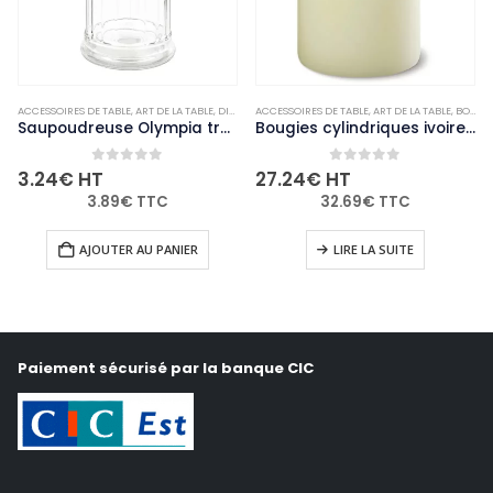
ACCESSOIRES DE TABLE
,
NON-PALETTISABLE
,
ART DE LA TABLE
,
DIVERS
,
ACCESSOIRES DE TABLE
NON-PALETTISABLE
,
ART DE LA TABLE
,
BOUGIES ET PHOTOPHORES
Saupoudreuse Olympia trou latéral avec clapet
Bougies cylindriques ivoire Bolsius 80mm (lot de 12)
0
out of 5
0
out of 5
3.24
€
HT
27.24
€
HT
3.89
€
TTC
32.69
€
TTC
AJOUTER AU PANIER
LIRE LA SUITE
Paiement sécurisé par la banque CIC