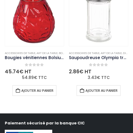
ACCESSOIRES DE TABLE
,
NON-PALETTISABLE
,
ART DE LA TABLE
,
BOUGIES ET PHOTOPHORES
ACCESSOIRES DE TABLE
,
NON-PALETTISABLE
,
ART DE LA TABLE
,
DIVERS
Bougies vénitiennes Bolsius Low Boy rouges (Lot de 12)
Saupoudreuse Olympia trous de 4mm
0
out of 5
0
out of 5
45.74
€
HT
2.86
€
HT
54.89
€
TTC
3.43
€
TTC
AJOUTER AU PANIER
AJOUTER AU PANIER
Paiement sécurisé par la banque CIC