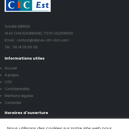
Société ABINOX
14 AV CHATEAUBRIAND, 77270 VILLEPARISIS
Email : contact@abinox-chr-clim.com
Tél. :
06 14 05 66 06
Informations utiles
Accueil
À propos
CGV
Confidentialité
Mentions légales
Contacter
Horaires d'ouverture
Lundi à vendredi de 8h00 à 17h00
Nous utilisons des cookies sur notre site web pour