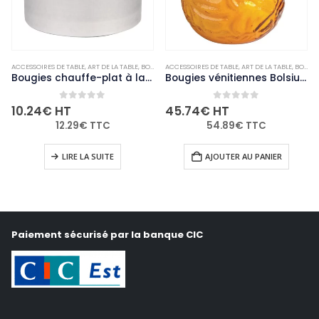
ACCESSOIRES DE TABLE
,
NON-PALETTISABLE
,
ART DE LA TABLE
,
BOUGIES ET PHOTOPHORES
ACCESSOIRES DE TABLE
,
NON-PALETTISABLE
,
ART DE LA TABLE
,
BOUGIES ET PHOTOPHORES
Bougies chauffe-plat à la citronnelle Eazyzap (lot de 50)
Bougies vénitiennes Bolsius Low Boy ambre (Lot de 12)
0
out of 5
0
out of 5
10.24
€
HT
45.74
€
HT
12.29
€
TTC
54.89
€
TTC
LIRE LA SUITE
AJOUTER AU PANIER
Paiement sécurisé par la banque CIC