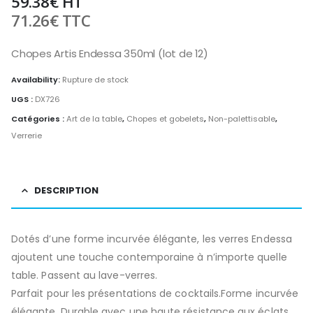
59.38
€
HT
71.26
€
TTC
Chopes Artis Endessa 350ml (lot de 12)
Availability:
Rupture de stock
UGS :
DX726
Catégories :
Art de la table
,
Chopes et gobelets
,
Non-palettisable
,
Verrerie
DESCRIPTION
Dotés d’une forme incurvée élégante, les verres Endessa
ajoutent une touche contemporaine à n’importe quelle
table. Passent au lave-verres.
Parfait pour les présentations de cocktails.Forme incurvée
élégante. Durable avec une haute résistance aux éclats.