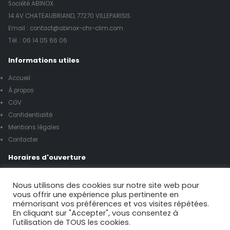
Société ABINOX
14 AV CHATEAUBRIAND, 77270 VILLEPARISIS
Email : contact@abinox-chr-clim.com
Tél. :
06 14 05 66 06
Informations utiles
Accueil
À propos
CGV
Confidentialité
Mentions légales
Contacter
Horaires d'ouverture
Lundi à vendredi de 8h00 à 17h00
Nous utilisons des cookies sur notre site web pour
vous offrir une expérience plus pertinente en
mémorisant vos préférences et vos visites répétées.
Samedi de 9h00 à 12h00
En cliquant sur "Accepter", vous consentez à
l'utilisation de TOUS les cookies.