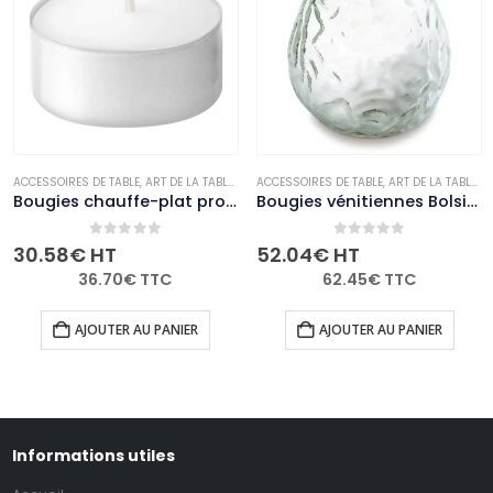
E
NON-PALETTISABLE
ACCESSOIRES DE TABLE
,
ART DE LA TABLE
,
BOUGIES ET PHOTOPHORES
ACCESSOIRES DE TABLE
,
,
NON-PALETTISABLE
ART DE LA TABLE
,
B
Bougies chauffe-plat professionnelles Bolsius 4 heures (lot de 200)
Bougies vénitiennes Bolsius Low Boy transparentes (Lot de 12)
0
out of 5
0
out of 5
30.58
€
HT
52.04
€
HT
36.70
€
TTC
62.45
€
TTC
AJOUTER AU PANIER
AJOUTER AU PANIER
Informations utiles