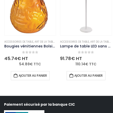
,
BOUGIES ET PHOTOPHORES
ACCESSOIRES DE TABLE
,
,
NON-PALETTISABLE
ART DE LA TABLE
,
BOUGIES ET PHOTOPHORES
ACCESSOIRES DE TABLE
,
,
NON-PALETTISABL
ART DE LA TABLE
,
Bougies vénitiennes Bolsius Low Boy ambre (Lot de 12)
Lampe de table LED sans fil blanche à intensité variable Securit Georgina avec câble de chargement magnétique
0
out of 5
0
out of 5
45.74
€
HT
91.78
€
HT
54.89
€
TTC
110.14
€
TTC
AJOUTER AU PANIER
AJOUTER AU PANIER
Paiement sécurisé par la banque CIC