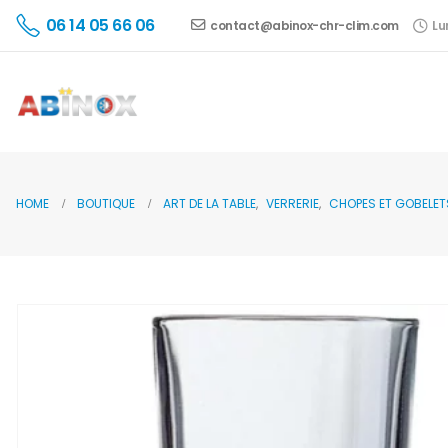
06 14 05 66 06
contact@abinox-chr-clim.com
Lu
HOME
BOUTIQUE
ART DE LA TABLE
,
VERRERIE
,
CHOPES ET GOBELET