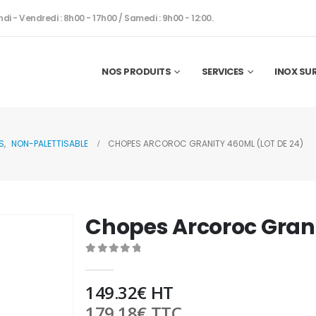
ndi - Vendredi : 8h00 - 17h00 / Samedi : 9h00 - 12:00.
NOS PRODUITS
SERVICES
INOX SU
S
,
NON-PALETTISABLE
CHOPES ARCOROC GRANITY 460ML (LOT DE 24)
Chopes Arcoroc Grani
0
out of 5
149.32
€
HT
179.18
€
TTC