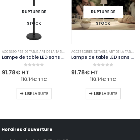
RUPTURE DE
RUPTURE DE
STOCK
STOCK
OUGIES ET PHOTOPHORES
ACCESSOIRES DE TABLE
,
,
NON-PALETTISABLE
ART DE LA TABLE
,
NON-PALETTISABLE
ACCESSOIRES DE TABLE
,
ART DE LA TABLE
,
NO
Lampe de table LED sans fil noire à intensité variable Securit Feline avec câble de chargement magnétique
Lampe de table LED sans fil blanche à intensité variable Securit Feline avec câble de chargement magnétique
0
out of 5
0
out of 5
91.78
€
HT
91.78
€
HT
110.14
€
TTC
110.14
€
TTC
LIRE LA SUITE
LIRE LA SUITE
Horaires d'ouverture