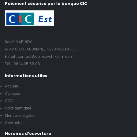
Paiement sécurisé par la banque CIC
Société ABINOX
14 AV CHATEAUBRIAND, 77270 VILLEPARISIS
Email : contact@abinox-chr-clim.com
Tél. :
06 14 05 66 06
Informations utiles
Accueil
À propos
CGV
Confidentialité
Mentions légales
Contacter
Horaires d'ouverture