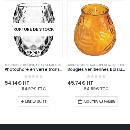
RUPTURE DE STOCK
ACCESSOIRES DE TABLE
,
NON-PALETTISABLE
,
ART DE LA TABLE
,
BOUGIES ET PHOTOPHORES
ACCESSOIRES DE TABLE
,
NON-PALETTISABLE
,
ART DE LA TABLE
,
BOUGIES ET PHOTOPHORES
Photophore en verre transparent diamant Olympia 75mm (Lot de 6)
Bougies vénitiennes Bolsius Low Boy ambre (Lot de 12)
0
out of 5
0
out of 5
54.14
€
HT
45.74
€
HT
64.97
€
TTC
54.89
€
TTC
LIRE LA SUITE
AJOUTER AU PANIER