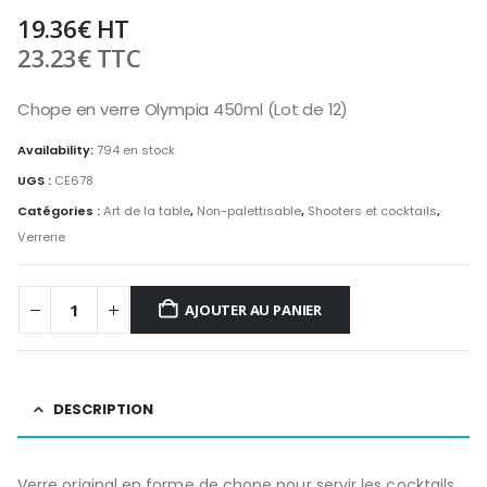
19.36
€
HT
23.23
€
TTC
Chope en verre Olympia 450ml (Lot de 12)
Availability:
794 en stock
UGS :
CE678
Catégories :
Art de la table
,
Non-palettisable
,
Shooters et cocktails
,
Verrerie
AJOUTER AU PANIER
DESCRIPTION
Verre original en forme de chope pour servir les cocktails,