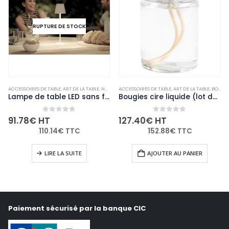
RUPTURE DE STOCK
ACCESSOIRES DE TABLE
,
NON-PALETTISABLE
,
ART DE LA TABLE
,
NON-PALETTISABLE
ACCESSOIRES DE TABLE
,
ART DE LA TABLE
,
BOUGIES ET PHOTOPHORES
Lampe de table LED sans fil blanche à intensité variable Securit Feline avec câble de chargement magnétique
Bougies cire liquide (lot de 36)
0
out of 5
0
out of 5
91.78
€
HT
127.40
€
HT
110.14
€
TTC
152.88
€
TTC
LIRE LA SUITE
AJOUTER AU PANIER
Paiement sécurisé par la banque CIC