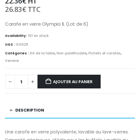
22.36
€
HT
26.83
€
TTC
Carafe en verre Olympia 1L (Lot de 6)
Availability:
191 en stock
UGS :
GG928
Catégories :
Art de la table
,
Non-palettisable
,
Pichets et carafes
,
Verrerie
AJOUTER AU PANIER
DESCRIPTION
Une carafe en verre polyvalente, lavable au lave-verres.
Capacité généreuse, idéale pour les buffets. Lavable au