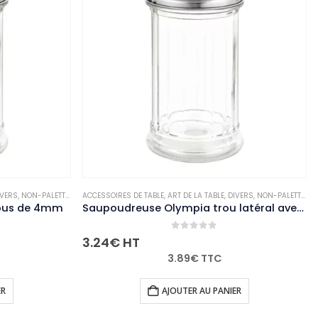
ACCESSOIRES DE TABLE
,
ART DE LA TABLE
,
DIVERS
,
NON-PALETTISABLE
ACCESSOIRES DE TA
Saupoudreuse Olympia trou latéral avec clapet
0
out of 5
3.24
€
HT
77.40
€
HT
3.89
€
TTC
AJOUTER AU PANIER