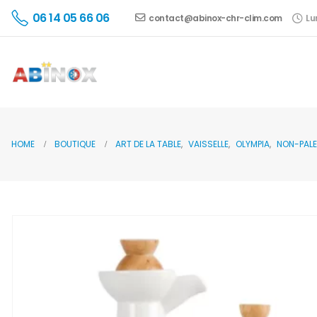
06 14 05 66 06
contact@abinox-chr-clim.com
Lu
HOME
BOUTIQUE
ART DE LA TABLE
,
VAISSELLE
,
OLYMPIA
,
NON-PALE