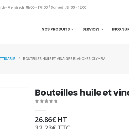
ndi - Vendredi : 8h00 - 17h00 / Samedi : 9h00 - 12:00.
NOS PRODUITS
SERVICES
INOX SU
TTISABLE
BOUTEILLES HUILE ET VINAIGRE BLANCHES OLYMPIA
Bouteilles huile et v
0
out of 5
26.86
€
HT
32.23
€
TTC