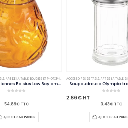
E
,
BOUGIES ET PHOTOPHORES
ACCESSOIRES DE TABLE
,
NON-PALETTISABLE
,
ART DE LA TABLE
,
DIVERS
,
NON-PALETTISABLE
Bougies vénitiennes Bolsius Low Boy ambre (Lot de 12)
Saupoudreuse Olympia trous de 4mm
5
0
out of 5
2.86
€
HT
C
3.43
€
TTC
NIER
AJOUTER AU PANIER