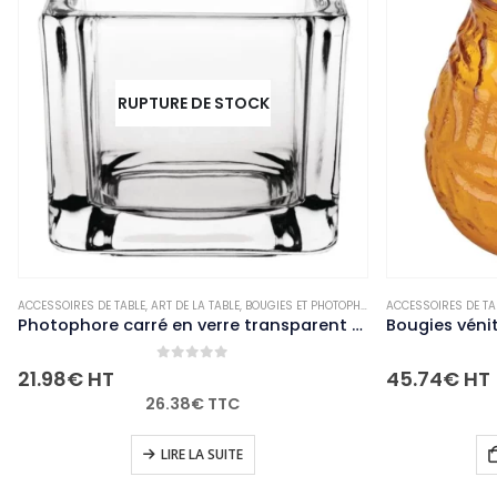
RUPTURE DE STOCK
 TABLE
,
ART DE LA TABLE
,
BOUGIES ET PHOTOPHORES
ACCESSOIRES DE TABLE
,
NON-PALETTISABLE
,
ART DE LA TABL
Photophore carré en verre transparent Olympia lot de 6
0
out of 5
0
out of 
T
45.74
€
HT
26.38
€
TTC
54.89
€
TT
LIRE LA SUITE
AJOUTER AU PA