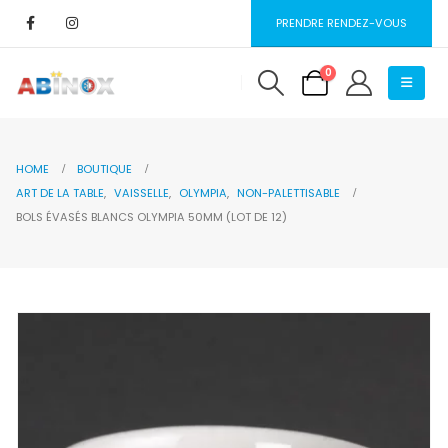
PRENDRE RENDEZ-VOUS
0
HOME
BOUTIQUE
ART DE LA TABLE
,
VAISSELLE
,
OLYMPIA
,
NON-PALETTISABLE
BOLS ÉVASÉS BLANCS OLYMPIA 50MM (LOT DE 12)