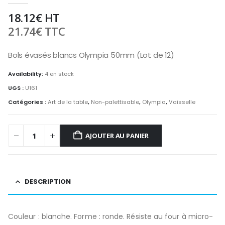
18.12
€
HT
21.74
€
TTC
Bols évasés blancs Olympia 50mm (Lot de 12)
Availability:
4 en stock
UGS :
U161
Catégories :
Art de la table
,
Non-palettisable
,
Olympia
,
Vaisselle
AJOUTER AU PANIER
DESCRIPTION
Couleur : blanche. Forme : ronde. Résiste au four à micro-