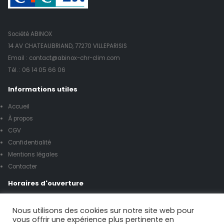
Société ABINOX
14 AV CHATEAUBRIAND, 77270 VILLEPARISIS
Email : contact@abinox-chr-clim.com
Tél. :
06 14 05 66 06
Informations utiles
Accueil
À propos
CGV
Confidentialité
Mentions légales
Contacter
Horaires d'ouverture
Lundi à vendredi de 8h00 à 17h00
Nous utilisons des cookies sur notre site web pour
vous offrir une expérience plus pertinente en