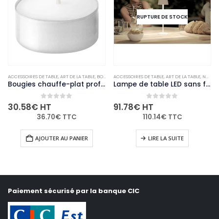
RUPTURE DE STOCK
ACCESSOIRES DE TABLE
,
NON-PALETTISABLE
,
ART DE LA TABLE
,
BOUGIES ET PHOTOPHORES
ACCESSOIRES DE TABLE
,
NON-PALETTISABLE
,
ART DE LA TABLE
,
NON-PALETTISABLE
Bougies chauffe-plat professionnelles Bolsius 4 heures (lot de 200)
Lampe de table LED sans fil blanche à intensité variable Securit Feline avec câble de chargement magnétique
0
out of 5
0
out of 5
30.58
€
HT
91.78
€
HT
36.70
€
TTC
110.14
€
TTC
AJOUTER AU PANIER
LIRE LA SUITE
Paiement sécurisé par la banque CIC