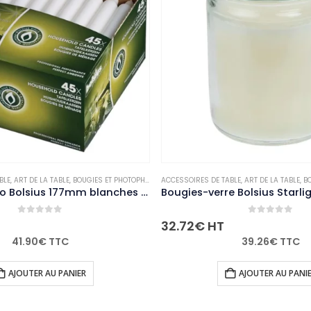
ACCESSOIRES DE TABLE
,
NON-PALETTISABLE
,
ART DE LA TABLE
,
BOUGIES ET PHOTOPHORES
ACCESSOIRES DE TABL
,
NON-PALETTISABLE
Bougies-verre Bolsius Starlight transparentes (lot de 8)
0
out of 5
32.72
€
HT
21.36
€
HT
39.26
€
TTC
AJOUTER AU PANIER