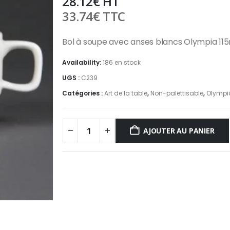
28.12
€
HT
33.74
€
TTC
Bol à soupe avec anses blancs Olympia 11
Availability:
186 en stock
UGS :
C239
Catégories :
Art de la table
,
Non-palettisable
,
Olympi
AJOUTER AU PANIER