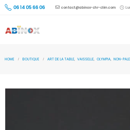
06 14 05 66 06
contact@abinox-chr-clim.com
Lu
HOME
BOUTIQUE
ART DE LA TABLE
,
VAISSELLE
,
OLYMPIA
,
NON-PALE