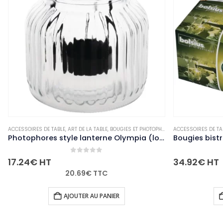
OUGIES ET PHOTOPHORES
ACCESSOIRES DE TABLE
,
NON-PALETTISABLE
,
ART DE LA TABLE
,
BOUGIES ET PHOTOPHORES
Photophores style lanterne Olympia (lot de 6)
Bougies bistro Bolsius 177mm blanches (Lot de 45)
0
out of 5
34.92
€
HT
41.90
€
TTC
IER
AJOUTER AU PANIER