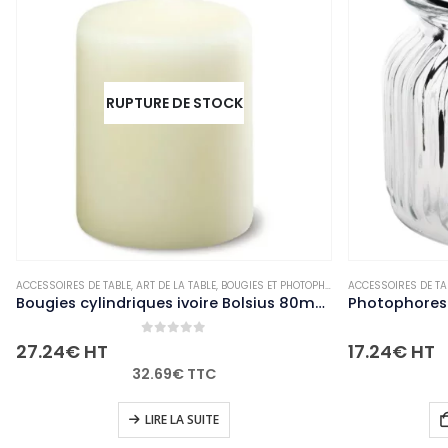
RUPTURE DE STOCK
OIRES DE TABLE
PALETTISABLE
,
ART DE LA TABLE
,
BOUGIES ET PHOTOPHORES
ACCESSOIRES DE TABLE
,
NON-PALETTISABLE
,
ART D
Bougies cylindriques ivoire Bolsius 80mm (lot de 12)
0
out of 5
0
o
24
€
HT
17.24
€
HT
32.69
€
TTC
20.6
LIRE LA SUITE
AJOUT