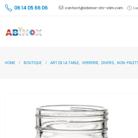
06 14 05 66 06
contact@abinox-chr-clim.com
Lu
HOME
BOUTIQUE
ART DE LA TABLE
,
VERRERIE
,
DIVERS
,
NON-PALET