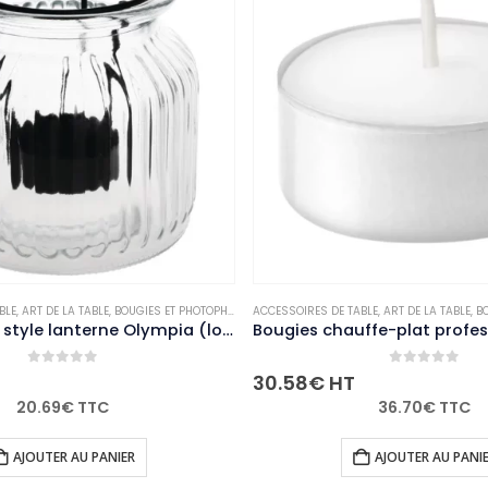
E LA TABLE
,
BOUGIES ET PHOTOPHORES
ACCESSOIRES DE TABLE
,
NON-PALETTISABLE
,
ART DE LA TABLE
,
BOUGIES ET PH
Photophores style lanterne Olympia (lot de 6)
ut of 5
0
out of 5
30.58
€
HT
9
€
TTC
36.70
€
TTC
ER AU PANIER
AJOUTER AU PANIER