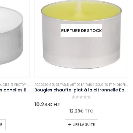
RUPTURE DE STOCK
OTOPHORES
ACCESSOIRES DE TABLE
,
NON-PALETTISABLE
,
ART DE LA TABLE
,
BOUGIES ET PHOTOPHORES
,
NON-PAL
ACCESSO
Bougies chauffe-plat professionnelles Bolsius 4 heures (lot de 200)
Bougies chauffe-plat à la citronnelle Eazyzap (lot de 50)
0
out of 5
10.24
€
HT
91.78
12.29
€
TTC
LIRE LA SUITE