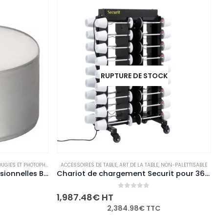
RUPTURE DE STOCK
-PALETTISABLE
SSOIRES DE TABLE
,
ART DE LA TABLE
,
NON-PALETTISABLE
ACCESSOIRES DE TABLE
,
ART D
Chariot de chargement Securit pour 36 lampes de table adapté à GR652 GR655 GR656 GR657 GR658
0
out of 5
0
o
87.48
€
HT
3.24
€
HT
2,384.98
€
TTC
3.8