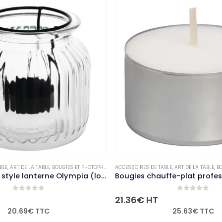
T PHOTOPHORES
ACCESSOIRES DE TABLE
,
NON-PALETTISABLE
,
ART DE LA TABLE
,
BOUGIES ET PHOTOPHORES
,
NON
ACCE
Photophores style lanterne Olympia (lot de 6)
Bougies chauffe-plat professionnelles Bolsius 8 heures (lot de 90)
0
out of 5
21.36
€
HT
1,9
25.63
€
TTC