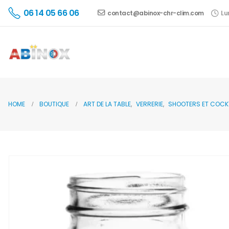
06 14 05 66 06
contact@abinox-chr-clim.com
Lu
HOME
BOUTIQUE
ART DE LA TABLE
,
VERRERIE
,
SHOOTERS ET COCK