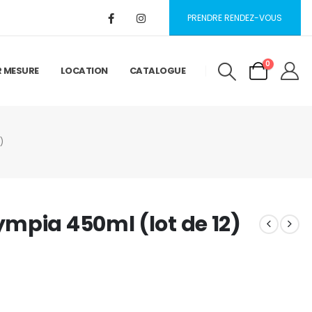
PRENDRE RENDEZ-VOUS
0
R MESURE
LOCATION
CATALOGUE
)
mpia 450ml (lot de 12)