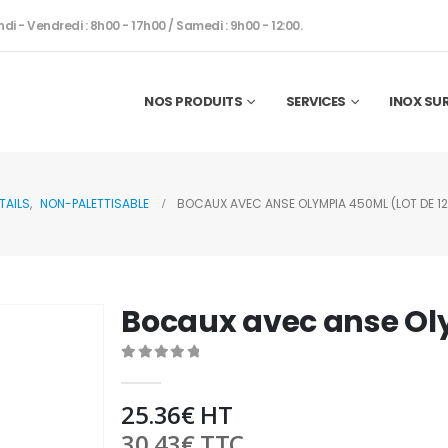
ndi - Vendredi : 8h00 - 17h00 / Samedi : 9h00 - 12:00.
NOS PRODUITS
SERVICES
INOX SU
TAILS
,
NON-PALETTISABLE
BOCAUX AVEC ANSE OLYMPIA 450ML (LOT DE 12
Bocaux avec anse Oly
0
out of 5
25.36
€
HT
30.43
€
TTC