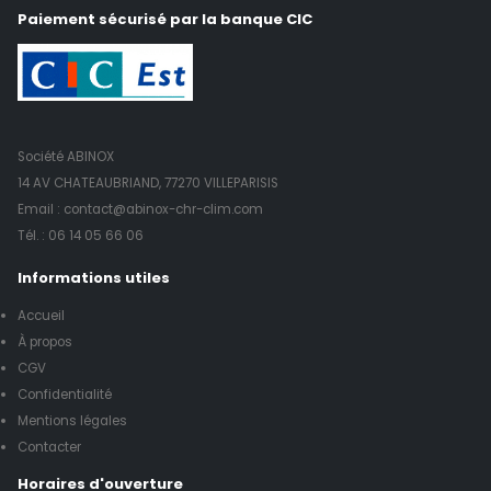
Paiement sécurisé par la banque CIC
Société ABINOX
14 AV CHATEAUBRIAND, 77270 VILLEPARISIS
Email : contact@abinox-chr-clim.com
Tél. :
06 14 05 66 06
Informations utiles
Accueil
À propos
CGV
Confidentialité
Mentions légales
Contacter
Horaires d'ouverture