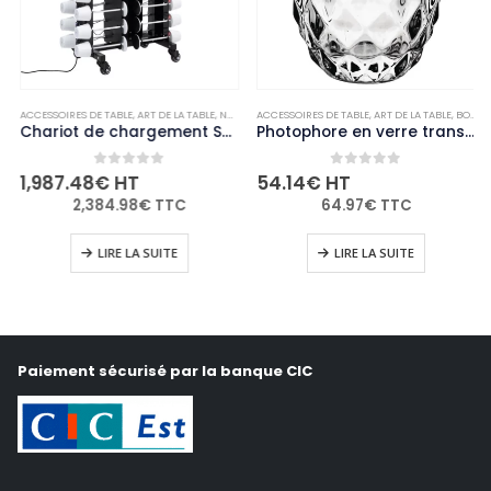
ACCESSOIRES DE TABLE
,
NON-PALETTISABLE
,
ART DE LA TABLE
,
NON-PALETTISABLE
ACCESSOIRES DE TABLE
,
ART DE LA TABLE
,
BOUGIES ET PHOTOPHORES
Chariot de chargement Securit pour 36 lampes de table adapté à GR652 GR655 GR656 GR657 GR658
Photophore en verre transparent diamant Olympia 75mm (Lot de 6)
0
out of 5
0
out of 5
1,987.48
€
HT
54.14
€
HT
2,384.98
€
TTC
64.97
€
TTC
LIRE LA SUITE
LIRE LA SUITE
Paiement sécurisé par la banque CIC