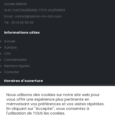
Société ABINOX
14 AV CHATEAUBRIAND, 77270 VILLEPARISIS
Email : contact@abinox-chr-clim.com
Tél. :
06 14 05 66 06
Informations utiles
Accueil
À propos
CGV
Confidentialité
Mentions légales
Contacter
Horaires d'ouverture
Lundi à vendredi de 8h00 à 17h00
Nous utilisons des cookies sur notre site web pour
vous offrir une expérience plus pertinente en
mémorisant vos préférences et vos visites répétées.
Samedi de 9h00 à 12h00
En cliquant sur "Accepter", vous consentez à
l'utilisation de TOUS les cookies.